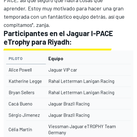
PACE, así que seguro que habrá cosas que
aprender. Estoy muy motivado para hacer una gran
temporada con un fantástico equipo detrás, así que
compitamos", zanja.
Participantes en el Jaguar I-PACE
eTrophy para Riyadh:
Equipo
PILOTO
Alice Powell
Jaguar VIP car
Katherine Legge
Rahal
Letterman
Lanigan
Racing
Bryan Sellers
Rahal
Letterman
Lanigan
Racing
Cacá Bueno
Jaguar Brazil
Racing
Sérgio Jimenez
Jaguar Brazil
Racing
Viessman Jaguar eTROPHY Team
Célia Martin
Germany