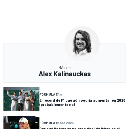
Más de
Alex Kalinauckas
FÓRMULA 1
7 m
El récord de F1 que aún podría aumentar en 2026
(probablemente no)
FÓRMULA 1
2 abr 2025
Por qué Bottas es un gran rival de Pérez en el