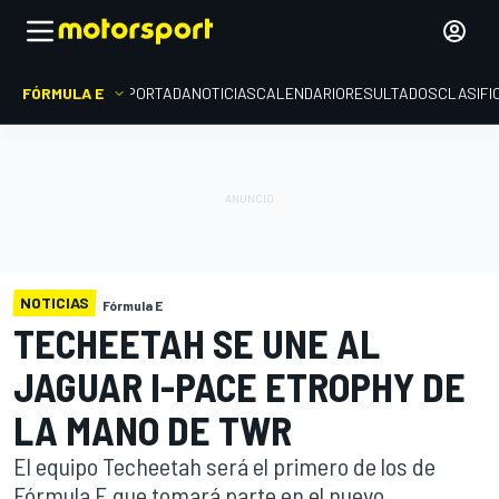
FÓRMULA E
PORTADA
NOTICIAS
CALENDARIO
RESULTADOS
CLASIFI
NOTICIAS
Fórmula E
TECHEETAH SE UNE AL
JAGUAR I-PACE ETROPHY DE
LA MANO DE TWR
El equipo Techeetah será el primero de los de
Fórmula E que tomará parte en el nuevo