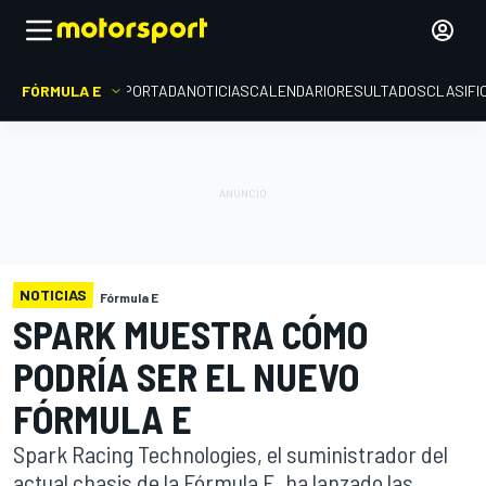
FÓRMULA E
PORTADA
NOTICIAS
CALENDARIO
RESULTADOS
CLASIFI
NOTICIAS
Fórmula E
SPARK MUESTRA CÓMO
PODRÍA SER EL NUEVO
FÓRMULA E
Spark Racing Technologies, el suministrador del
actual chasis de la Fórmula E, ha lanzado las