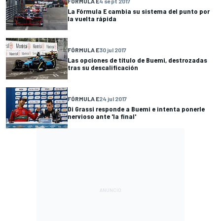
FÓRMULA E
4 sept 2017
La Fórmula E cambia su sistema del punto por
la vuelta rápida
FÓRMULA E
30 jul 2017
Las opciones de título de Buemi, destrozadas
tras su descalificación
FÓRMULA E
24 jul 2017
Di Grassi responde a Buemi e intenta ponerle
nervioso ante 'la final'