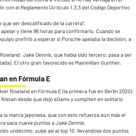
ir con el Reglamento (Artículo 1.3.3 del Código Deportivo
e que ser descalificado de la carrera".
apelar y tiene 96 horas para confirmarlo. Cuando se
equipo prefirió a esperar si Porsche apelaba la decisión, a
o Rowland,
Jake Dennis
, que había sido tercero, pasa a ser
da). El otro gran favorecido es
Maximilian Gunther
,
san en Fórmula E
liver Rowland en Fórmula E (
la primera fue en Berlín 2020
)
de Nissan desde que dejó eDams y compiten en solitario
ara la marca japonesa, que con esto refuerza aún más el
ahora saca nueve puntos a Jake Dennis.
 sido undécimo, sube así al top 10, llevándose dos puntos