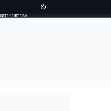
Haz que tu voz se escuche
comentando los artículos
 ÚNETE Y PARTICIPA!
INICIAR SESIÓN
EDICIÓN
ESPAÑA