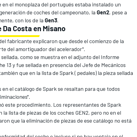
e en el monoplaza del portugués estaba instalado un
r generación de coches del campeonato, la
Gen2
, pese a
ente, con los de la
Gen3
.
e Da Costa en Misano
del fabricante explicaron que desde el comienzo de la
te del amortiguador del acelerador".
 sellada, como se muestra en el adjunto del Informe
e 13 y fue sellada en presencia del Jefe de Mecánicos
mbién que en la lista de Spark ( pedales) la pieza sellada
 en el catálogo de Spark se resaltan para que todos
liminaciones".
rmó este procedimiento. Los representantes de Spark
 la lista de piezas de los coches GEN2, pero no en el
on que la eliminación de piezas de ese catálogo no está
onformidad del coche e incluso si no hay ventaja en el