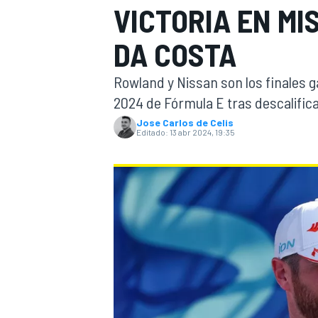
VICTORIA EN MI
INDYCAR
WRC
DA COSTA
Rowland y Nissan son los finales 
2024 de Fórmula E tras descalifica
Jose Carlos de Celis
Editado:
13 abr 2024, 19:35
WEC
FÓRMULA E