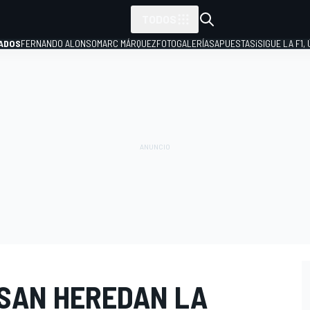
TODOS
ADOS
FERNANDO ALONSO
MARC MÁRQUEZ
FOTOGALERÍAS
APUESTAS
¡SIGUE LA F1,
P
SAN HEREDAN LA