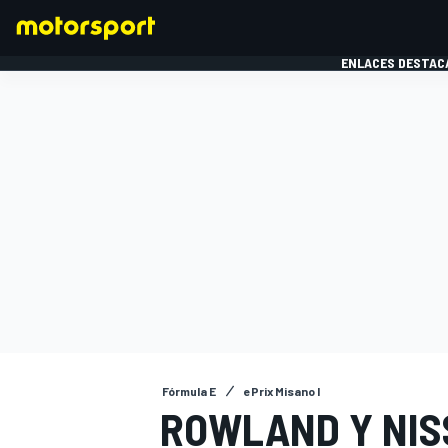
ENLACES DESTAC
FÓRMULA 1
MOTOG
Fórmula E
ePrix Misano I
ROWLAND Y NIS