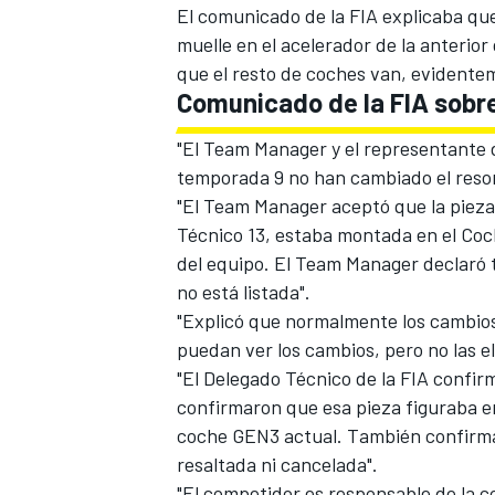
El comunicado de la FIA explicaba qu
muelle en el acelerador de la anterio
que el resto de coches van, evidentem
Comunicado de la FIA sobr
"El Team Manager y el representante 
temporada 9 no han cambiado el resor
"El Team Manager aceptó que la pieza
Técnico 13, estaba montada en el Coch
del equipo. El Team Manager declaró ta
no está listada".
"Explicó que normalmente los cambios
puedan ver los cambios, pero no las e
"El Delegado Técnico de la FIA confi
confirmaron que esa pieza figuraba en
coche GEN3 actual. También confirmar
resaltada ni cancelada".
"El competidor es responsable de la c