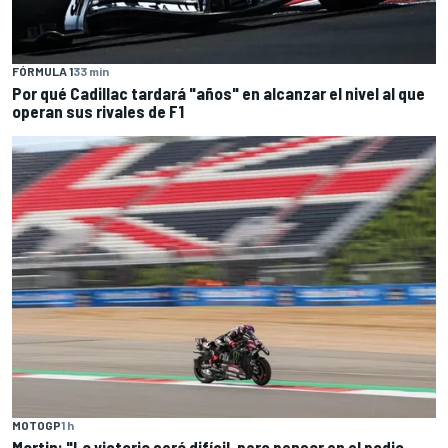
FÓRMULA 1
33 min
Por qué Cadillac tardará "años" en alcanzar el nivel al que
operan sus rivales de F1
MOTOGP
1 h
Martin: "La victoria será difícil, pero pensar en el podio