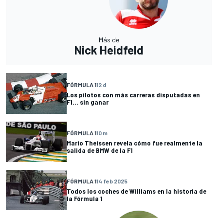
Más de
Nick Heidfeld
FÓRMULA 1
12 d
Los pilotos con más carreras disputadas en
F1... sin ganar
FÓRMULA 1
10 m
Mario Theissen revela cómo fue realmente la
salida de BMW de la F1
FÓRMULA 1
14 feb 2025
Todos los coches de Williams en la historia de
la Fórmula 1