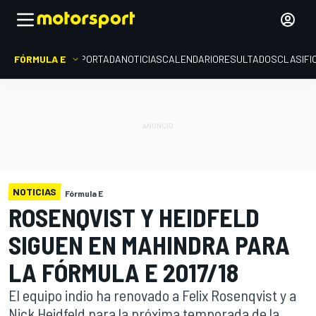
FÓRMULA E
PORTADA
NOTICIAS
CALENDARIO
RESULTADOS
CLASIFI
NOTICIAS
Fórmula E
ROSENQVIST Y HEIDFELD
SIGUEN EN MAHINDRA PARA
LA FÓRMULA E 2017/18
El equipo indio ha renovado a Felix Rosenqvist y a
Nick Heidfeld para la próxima temporada de la