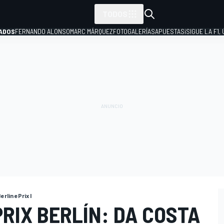
TODOS
ADOS
FERNANDO ALONSO
MARC MÁRQUEZ
FOTOGALERÍAS
APUESTAS
¡SIGUE LA F1,
P
erlin ePrix I
PRIX BERLÍN: DA COSTA