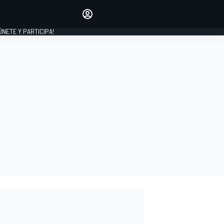
Haz que tu voz se escuche
comentando los artículos
 ÚNETE Y PARTICIPA!
INICIAR SESIÓN
EDICIÓN
ESPAÑA