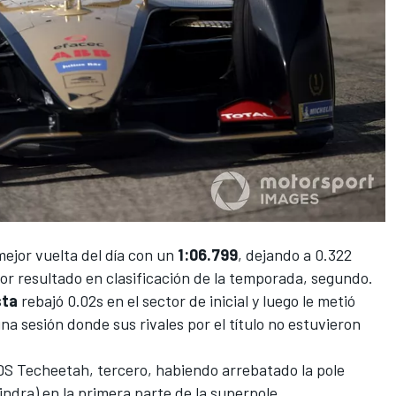
mejor vuelta del día con un
1:06.799
, dejando a 0.322
jor resultado en clasificación de la temporada, segundo.
sta
rebajó 0.02s en el sector de inicial y luego le metió
a sesión donde sus rivales por el título no estuvieron
 DS Techeetah, tercero, habiendo arrebatado la pole
ndra) en la primera parte de la superpole.