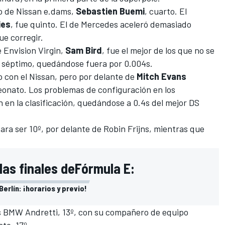
to de Nissan e.dams,
Sebastien Buemi
, cuarto. El
ies
, fue quinto. El de Mercedes aceleró demasiado
que corregir.
de Envision Virgin,
Sam Bird
, fue el mejor de los que no se
e, séptimo, quedándose fuera por 0.004s.
o con el Nissan, pero por delante de
Mitch Evans
eonato. Los problemas de configuración en los
en la clasificación, quedándose a 0.4s del mejor DS
para ser 10º, por delante de Robin Frijns, mientras que
las finales deFórmula E:
rlín: ¡horarios y previo!
os BMW Andretti, 13º, con su compañero de equipo
to, 17º.