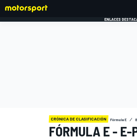
ENLACES DESTAC
FÓRMULA 1
MOTOG
CRÓNICA DE CLASIFICACIÓN
Fórmula E
B
FÓRMULA E - E-