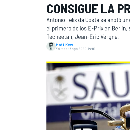
CONSIGUE LA P
INDYCAR
WRC
Antonio Felix da Costa se anotó un
el primero de los E-Prix en Berlí
Techeetah, Jean-Eric Vergne.
Matt Kew
Editado:
5 ago 2020, 14:01
WEC
FÓRMULA E