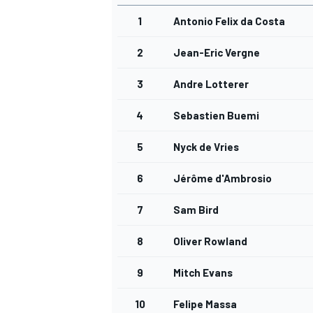
1
Antonio Felix da Costa
2
Jean-Eric Vergne
3
Andre Lotterer
4
Sebastien Buemi
5
Nyck de Vries
6
Jérôme d'Ambrosio
7
Sam Bird
8
Oliver Rowland
9
Mitch Evans
10
Felipe Massa