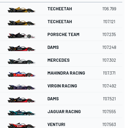
TECHEETAH
1'06.799
TECHEETAH
1'07.121
PORSCHE TEAM
1'07.235
DAMS
1'07.248
MERCEDES
1'07.302
MAHINDRA RACING
1'07.371
VIRGIN RACING
1'07.492
DAMS
1'07.521
JAGUAR RACING
1'07.555
VENTURI
1'07.563