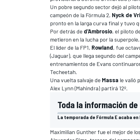
Un pobre segundo sector dejó al pilo
campeón de la ​​Fórmula 2,
Nyck de Vr
pronto en la larga curva final y tuvo 
Por detrás de
d'Ambrosio
, el piloto 
metieron en la lucha por la superpol
El líder de la FP1,
Rowland
, fue octav
(Jaguar), que llega segundo del camp
entrenamientos de Evans continuaron 
Techeetah.
Una vuelta salvaje de
Massa
le valió 
Alex Lynn (Mahindra) partirá 12º.
Toda la información de 
La temporada de Fórmula E acaba en Be
Maximilian Gunther fue el mejor de l
Alexander Sims, tercero del campeona