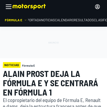
FÓRMULA E
PORTADA
NOTICIAS
CALENDARIO
RESULTADOS
CLASIFI
NOTICIAS
Fórmula E
ALAIN PROST DEJA LA
FÓRMULA E Y SE CENTRARÁ
EN FÓRMULA 1
El copropietario del equipo de Fórmula E, Renault
e.dams, deja la estructura francesa antes de que