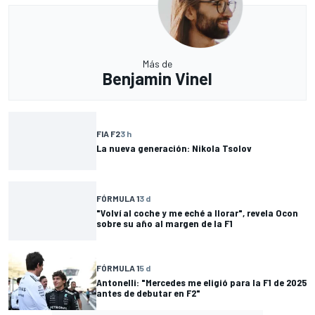
Más de
Benjamin Vinel
FIA F2
3 h
La nueva generación: Nikola Tsolov
FÓRMULA 1
3 d
"Volví al coche y me eché a llorar", revela Ocon
sobre su año al margen de la F1
FÓRMULA 1
5 d
Antonelli: "Mercedes me eligió para la F1 de 2025
antes de debutar en F2"