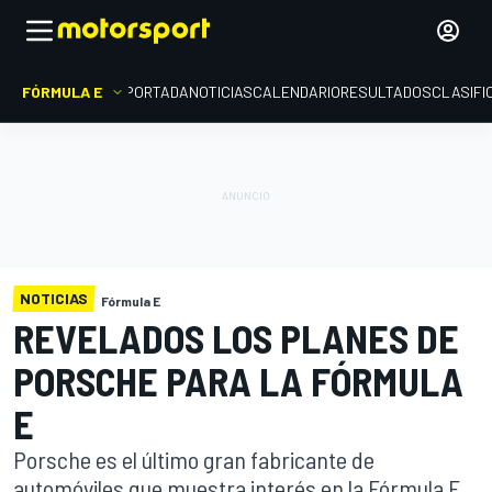
FÓRMULA E
PORTADA
NOTICIAS
CALENDARIO
RESULTADOS
CLASIFI
NOTICIAS
Fórmula E
REVELADOS LOS PLANES DE
PORSCHE PARA LA FÓRMULA
E
Porsche es el último gran fabricante de
automóviles que muestra interés en la Fórmula E,