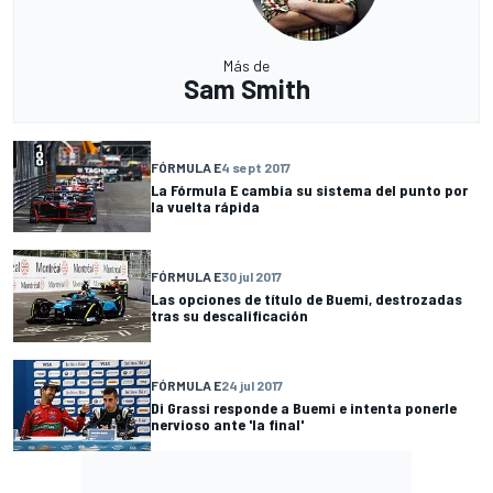
Más de
Sam Smith
FÓRMULA E
4 sept 2017
La Fórmula E cambia su sistema del punto por
la vuelta rápida
FÓRMULA E
30 jul 2017
Las opciones de título de Buemi, destrozadas
tras su descalificación
FÓRMULA E
24 jul 2017
Di Grassi responde a Buemi e intenta ponerle
nervioso ante 'la final'