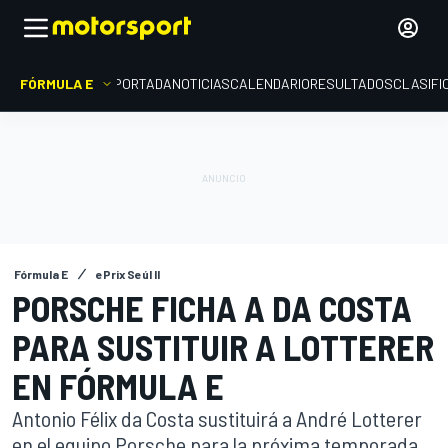
FÓRMULA E
PORTADA
NOTICIAS
CALENDARIO
RESULTADOS
CLASIFI
Fórmula E
ePrix Seúl II
PORSCHE FICHA A DA COSTA
PARA SUSTITUIR A LOTTERER
EN FÓRMULA E
Antonio Félix da Costa sustituirá a André Lotterer
en el equipo Porsche para la próxima temporada