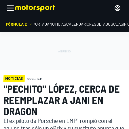
FÓRMULA E
PORTADA
NOTICIAS
CALENDARIO
RESULTADOS
CLASIFI
NOTICIAS
Fórmula E
"PECHITO" LÓPEZ, CERCA DE
REEMPLAZAR A JANI EN
DRAGON
El ex piloto de Porsche en LMP1 rompió con el
equipo tras sólo un ePrix y su sustituto apunta que