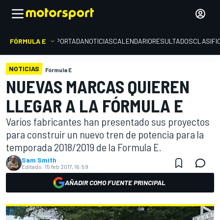
FÓRMULA E
PORTADA
NOTICIAS
CALENDARIO
RESULTADOS
CLASIFI
NOTICIAS
Fórmula E
NUEVAS MARCAS QUIEREN
LLEGAR A LA FÓRMULA E
Varios fabricantes han presentado sus proyectos
para construir un nuevo tren de potencia para la
temporada 2018/2019 de la Formula E.
Sam Smith
Editado:
15 feb 2017, 16:59
AÑADIR COMO FUENTE PRINCIPAL