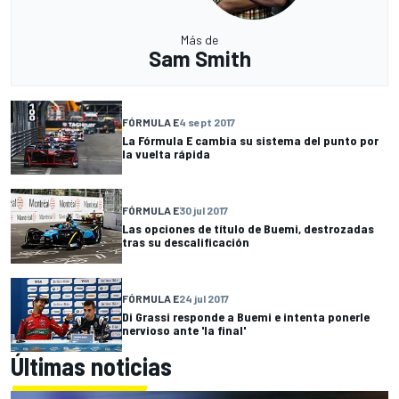
Más de
Sam Smith
FÓRMULA E
4 sept 2017
La Fórmula E cambia su sistema del punto por
la vuelta rápida
FÓRMULA E
30 jul 2017
Las opciones de título de Buemi, destrozadas
tras su descalificación
FÓRMULA E
24 jul 2017
Di Grassi responde a Buemi e intenta ponerle
nervioso ante 'la final'
Últimas noticias