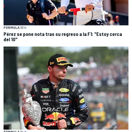
FÓRMULA 1
3 h
Pérez se pone nota tras su regreso a la F1: "Estoy cerca
del 10"
FÓRMULA 1
4 h