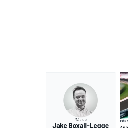
Más de
FÓRM
Jake Boxall-Legge
Aná