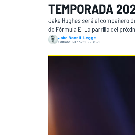
TEMPORADA 202
INDYCAR
WRC
Jake Hughes será el compañero d
de Fórmula E. La parrilla del próx
Jake Boxall-Legge
Editado:
30 nov 2022, 8:42
WEC
FÓRMULA E