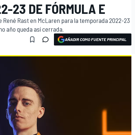
2-23 DE FÓRMULA E
e René Rast en McLaren para la temporada 2022-23
imo año queda así cerrada.
AÑADIR COMO FUENTE PRINCIPAL