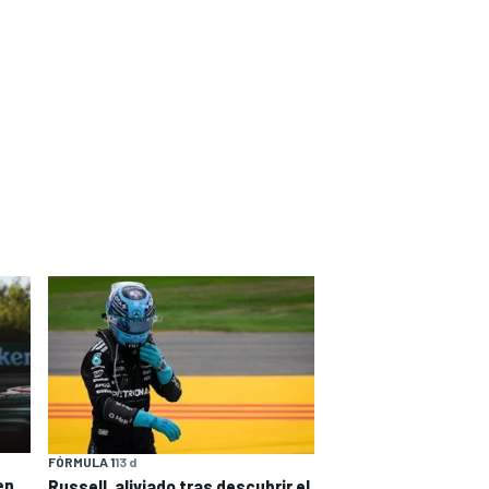
FÓRMULA 1
13 d
en
Russell, aliviado tras descubrir el