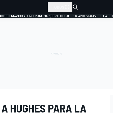
TODOS
ADOS
FERNANDO ALONSO
MARC MÁRQUEZ
FOTOGALERÍAS
APUESTAS
¡SIGUE LA F1,
P
 A HUGHES PARA LA