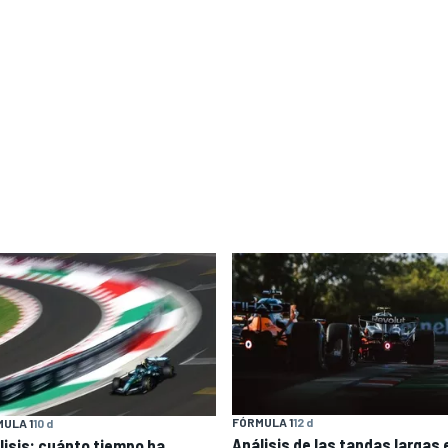
FÓRMULA 1
12 d
ULA 1
10 d
Análisis de las tandas largas 
lisis: cuánto tiempo ha