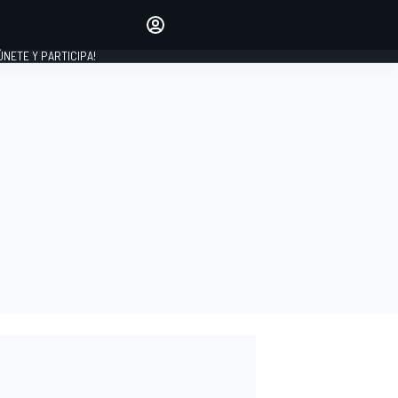
Haz que tu voz se escuche
comentando los artículos
 ÚNETE Y PARTICIPA!
INICIAR SESIÓN
EDICIÓN
ESPAÑA