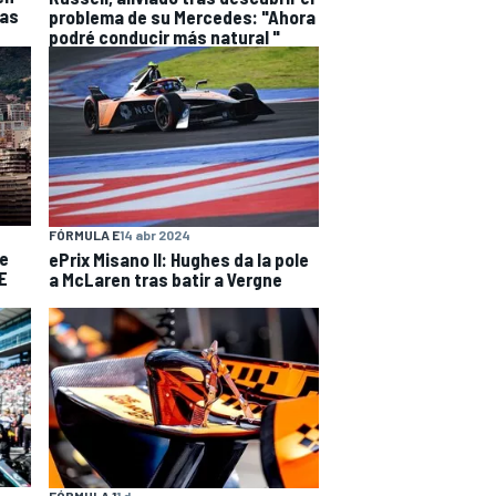
sas
problema de su Mercedes: "Ahora
podré conducir más natural "
FÓRMULA E
14 abr 2024
de
ePrix Misano II: Hughes da la pole
E
a McLaren tras batir a Vergne
FÓRMULA 1
1 d