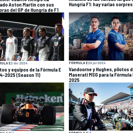
Hungría F1: hay varias sorpre
ado Aston Martin con sus
oras del GP de Hungría de F1
FÓRMULA E
29 jul 2024
MULA E
2 dic 2024
Vandoorne y Hughes, pilotos 
otos y equipos de la Fórmula E
Maserati MSG para la Fórmula 
4-2025 (Season 11)
2025
FÓRMULA 1
1 d
ULA 1
6 h