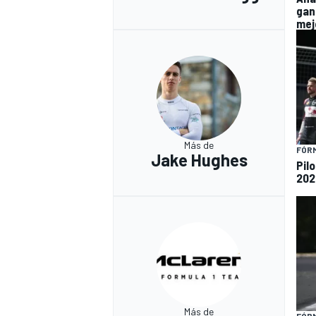
gan
mej
Más de
FÓR
Jake Hughes
Pil
202
Más de
FÓRM