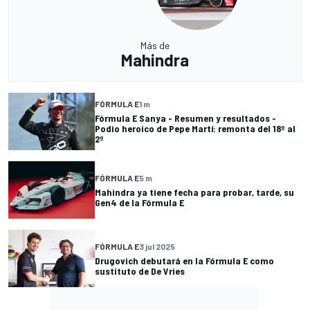
Más de
Mahindra
FÓRMULA E
1 m
Fórmula E Sanya - Resumen y resultados -
Podio heroico de Pepe Martí: remonta del 18º al
2º
FÓRMULA E
5 m
Mahindra ya tiene fecha para probar, tarde, su
Gen4 de la Fórmula E
FÓRMULA E
3 jul 2025
Drugovich debutará en la Fórmula E como
sustituto de De Vries