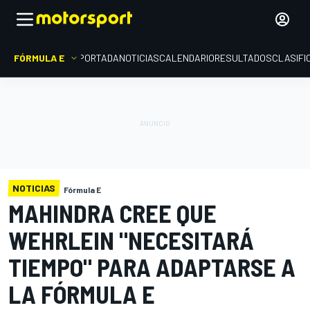
FÓRMULA E
PORTADA
NOTICIAS
CALENDARIO
RESULTADOS
CLASIFI
NOTICIAS
Fórmula E
MAHINDRA CREE QUE
WEHRLEIN "NECESITARÁ
TIEMPO" PARA ADAPTARSE A
LA FÓRMULA E