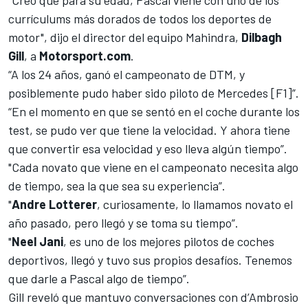
"Creo que para su edad, Pascal viene con uno de los
currículums más dorados de todos los deportes de
motor", dijo el director del equipo Mahindra,
Dilbagh
Gill
, a
Motorsport.com
.
“A los 24 años, ganó el campeonato de DTM, y
posiblemente pudo haber sido piloto de Mercedes [F1]”.
“En el momento en que se sentó en el coche durante los
test, se pudo ver que tiene la velocidad. Y ahora tiene
que convertir esa velocidad y eso lleva algún tiempo”.
"Cada novato que viene en el campeonato necesita algo
de tiempo, sea la que sea su experiencia”.
"
Andre Lotterer
, curiosamente, lo llamamos novato el
año pasado, pero llegó y se toma su tiempo”.
"
Neel Jani
, es uno de los mejores pilotos de coches
deportivos, llegó y tuvo sus propios desafíos. Tenemos
que darle a Pascal algo de tiempo”.
Gill reveló que mantuvo conversaciones con d’Ambrosio