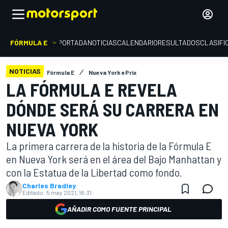
FÓRMULA E
PORTADA
NOTICIAS
CALENDARIO
RESULTADOS
CLASIFI
NOTICIAS
Fórmula E
Nueva York ePrix
LA FÓRMULA E REVELA
DÓNDE SERÁ SU CARRERA EN
NUEVA YORK
La primera carrera de la historia de la Fórmula E
en Nueva York será en el área del Bajo Manhattan y
con la Estatua de la Libertad como fondo.
Charles Bradley
Editado:
5 may 2021, 16:31
AÑADIR COMO FUENTE PRINCIPAL