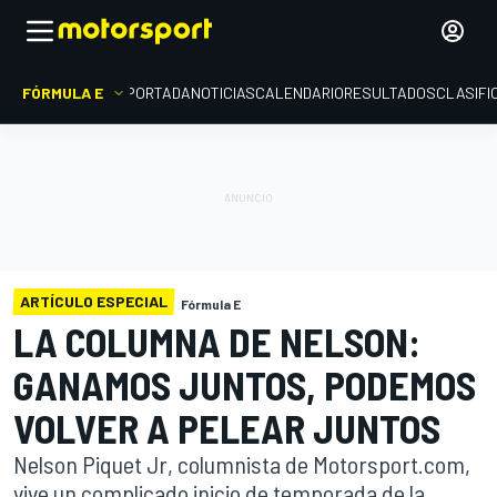
FÓRMULA E
PORTADA
NOTICIAS
CALENDARIO
RESULTADOS
CLASIFI
ARTÍCULO ESPECIAL
Fórmula E
LA COLUMNA DE NELSON:
GANAMOS JUNTOS, PODEMOS
VOLVER A PELEAR JUNTOS
Nelson Piquet Jr, columnista de Motorsport.com,
vive un complicado inicio de temporada de la