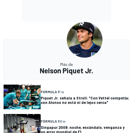
Más de
Nelson Piquet Jr.
FÓRMULA 1
7 m
Piquet Jr. señala a Stroll: "Con Vettel competía;
con Alonso no está ni de lejos cerca"
FÓRMULA 1
10 m
Singapur 2008: noche, escándalo, venganza y
un error mundial de F1