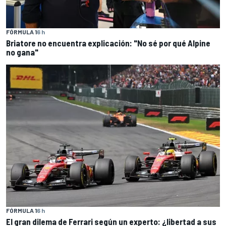
FÓRMULA 1
6 h
Briatore no encuentra explicación: "No sé por qué Alpine
no gana"
FÓRMULA 1
6 h
El gran dilema de Ferrari según un experto: ¿libertad a sus