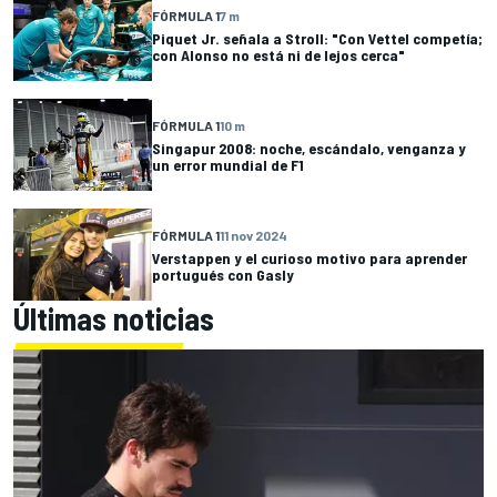
FÓRMULA 1
7 m
Piquet Jr. señala a Stroll: "Con Vettel competía;
con Alonso no está ni de lejos cerca"
FÓRMULA 1
10 m
Singapur 2008: noche, escándalo, venganza y
un error mundial de F1
FÓRMULA 1
11 nov 2024
Verstappen y el curioso motivo para aprender
portugués con Gasly
Últimas noticias