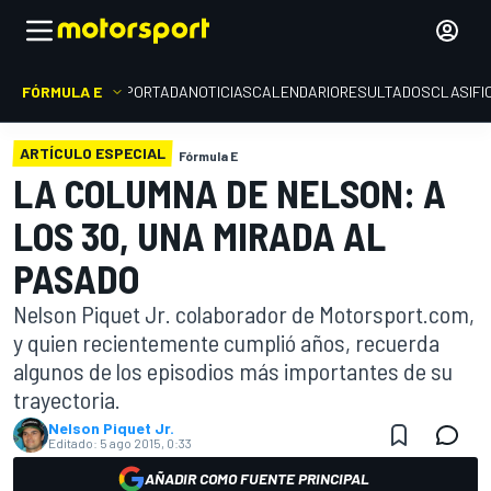
FÓRMULA E
PORTADA
NOTICIAS
CALENDARIO
RESULTADOS
CLASIFI
ARTÍCULO ESPECIAL
Fórmula E
LA COLUMNA DE NELSON: A
LOS 30, UNA MIRADA AL
PASADO
Nelson Piquet Jr. colaborador de Motorsport.com,
y quien recientemente cumplió años, recuerda
algunos de los episodios más importantes de su
trayectoria.
Nelson Piquet Jr.
Editado:
5 ago 2015, 0:33
AÑADIR COMO FUENTE PRINCIPAL