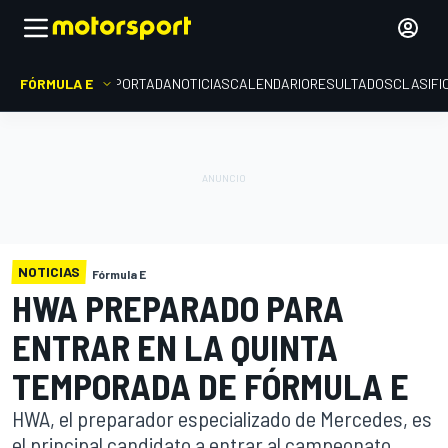
FÓRMULA E
PORTADA
NOTICIAS
CALENDARIO
RESULTADOS
CLASIFI
NOTICIAS
Fórmula E
HWA PREPARADO PARA
ENTRAR EN LA QUINTA
TEMPORADA DE FÓRMULA E
HWA, el preparador especializado de Mercedes, es
el principal candidato a entrar al campeonato