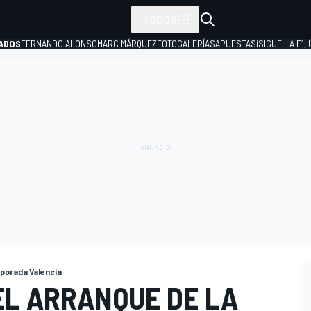
TODOS
ADOS
FERNANDO ALONSO
MARC MÁRQUEZ
FOTOGALERÍAS
APUESTAS
¡SIGUE LA F1,
P
porada Valencia
EL ARRANQUE DE LA