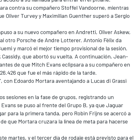
 cara contra su compañero Stoffel Vandoorne, mientras
e Oliver Turvey y Maximilian Guenther superó a Sergio
impuso a su nuevo compañero en Andretti, Oliver Askew,
l otro Porsche de Andre Lotterer. Antonio Félix da
emi y marcó el mejor tiempo provisional de la sesión.
k Cassidy, que abortó su vuelta. A continuación, Jean-
, antes de que Mitch Evans eclipsara a su compañero en
26.426 que fue el más rápido de la tarde.
al', con Edoardo Mortara aventajando a Lucas di Grassi
dos sesiones en la fase de grupos, registrando un
 Evans se puso al frente del Grupo B, ya que Jaguar
gar para la primera tanda, pero Robin Frijns se acercó a
 de que Mortara cruzara la línea de meta para hacerse
e martes, y el tercer día de rodaje está previsto para el