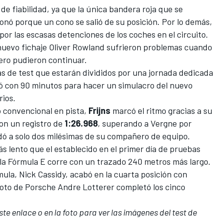
de fiabilidad, ya que la única bandera roja que se
ionó porque un cono se salió de su posición. Por lo demás,
por las escasas detenciones de los coches en el circuito.
nuevo fichaje
Oliver Rowland
sufrieron problemas cuando
ero pudieron continuar.
das de test que estarán divididos por una jornada dedicada
ó con 90 minutos para hacer un simulacro del nuevo
rios.
o convencional en pista,
Frijns
marcó el ritmo gracias a su
con un registro de
1:26.968
, superando a Vergne por
dó a solo dos milésimas de su compañero de equipo.
 lento que el establecido en el primer día de pruebas
la
Fórmula E
corre con un trazado 240 metros más largo.
mula,
Nick Cassidy
, acabó en la cuarta posición con
iloto de Porsche
Andre Lotterer
completó los cinco
ste enlace o en la foto para ver las imágenes del test de