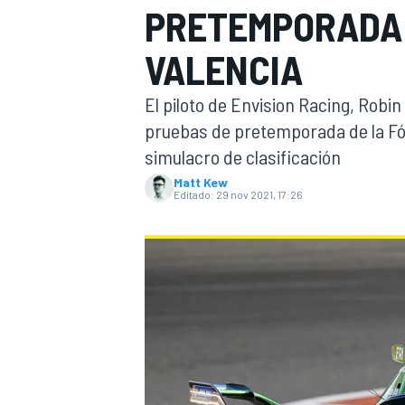
PRETEMPORADA 
INDYCAR
WRC
VALENCIA
El piloto de Envision Racing, Robin
pruebas de pretemporada de la Fó
simulacro de clasificación
Matt Kew
Editado:
29 nov 2021, 17:26
WEC
FÓRMULA E