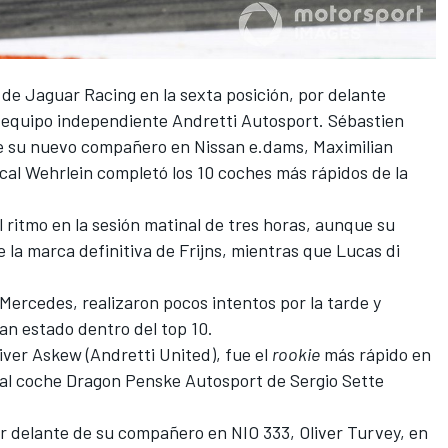
 de
Jaguar Racing
en la sexta posición, por delante
o equipo independiente
Andretti Autosport
. Sébastien
 de su nuevo compañero en
Nissan e.dams
,
Maximilian
cal Wehrlein
completó los 10 coches más rápidos de la
l ritmo en la sesión matinal de tres horas, aunque su
 la marca definitiva de Frijns, mientras que
Lucas di
Mercedes
, realizaron pocos intentos por la tarde y
an estado dentro del top 10.
liver Askew
(Andretti United), fue el
rookie
más rápido en
 al coche Dragon Penske Autosport de Sergio Sette
or delante de su compañero en NIO 333,
Oliver Turvey
, en