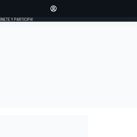
Haz que tu voz se escuche
comentando los artículos
 ÚNETE Y PARTICIPA!
INICIAR SESIÓN
EDICIÓN
ESPAÑA