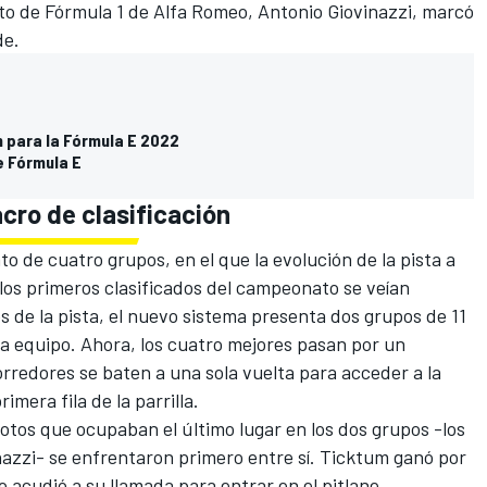
oto de
Fórmula 1
de Alfa Romeo,
Antonio Giovinazzi
, marcó
de.
 para la Fórmula E 2022
e Fórmula E
acro de clasificación
ato de cuatro grupos, en el que la evolución de la pista a
los primeros clasificados del campeonato se veían
s de la pista, el nuevo sistema presenta dos grupos de 11
da equipo. Ahora, los cuatro mejores pasan por un
rredores se baten a una sola vuelta para acceder a la
imera fila de la parrilla.
lotos que ocupaban el último lugar en los dos grupos -los
azzi- se enfrentaron primero entre sí. Ticktum ganó por
 acudió a su llamada para entrar en el pitlane.