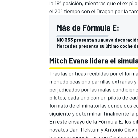
la 18ª posición, mientras que el ex pil
el 20º tiempo con el Dragon por la tar
Más de Fórmula E:
NIO 333 presenta su nueva decoración
Mercedes presenta su último coche d
Mitch Evans lidera el simul
Tras las críticas recibidas por el form
menudo ocasionó parrillas extrañas y 
perjudicados por las malas condicione
pilotos, cada uno con un piloto de ca
formato de eliminatorias donde dos co
siguiente y determinar finalmente la pr
En este ensayo de la Fórmula E, los pi
novatos Dan Ticktum y Antonio Giovin
incomparecencia, ya que Giovinazzi no