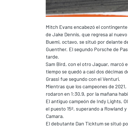
Mitch Evans
encabezó el contingente
de
Jake Dennis
, que regresa al nuev
Buemi, octavo, se situó por delante
Guenther
. El segundo Porsche de
Pas
tarde.
Sam Bird
, con el otro Jaguar, marcó e
tiempo se quedó a casi dos décimas de
Grassi
fue segundo con el
Venturi
.
Mientras que los campeones de 2021,
rodaron en 1:30.9, por la mañana habí
El antiguo campeón de Indy Lights,
O
el puesto 15º, superando a Rowland y
Camara.
El debutante
Dan Ticktum
se situó p