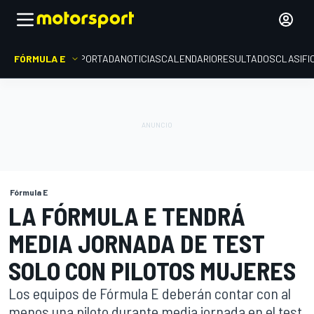
FÓRMULA E
PORTADA
NOTICIAS
CALENDARIO
RESULTADOS
CLASIFI
Fórmula E
LA FÓRMULA E TENDRÁ
MEDIA JORNADA DE TEST
SOLO CON PILOTOS MUJERES
Los equipos de Fórmula E deberán contar con al
menos una piloto durante media jornada en el test