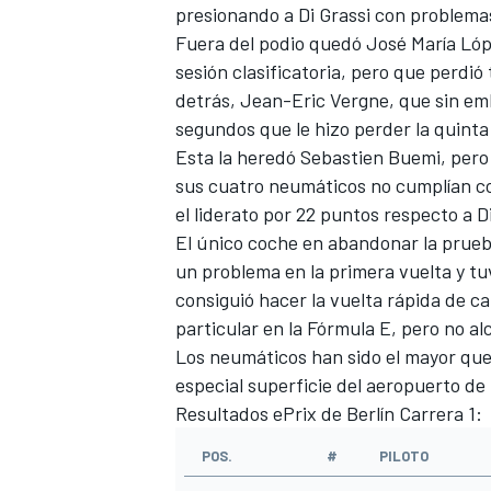
presionando a Di Grassi con problema
Fuera del podio quedó José María Lóp
sesión clasificatoria, pero que perdi
detrás, Jean-Eric Vergne, que sin em
segundos que le hizo perder la quinta 
Esta la heredó Sebastien Buemi, pero e
sus cuatro neumáticos no cumplían co
el liderato por 22 puntos respecto a Di
El único coche en abandonar la prueb
un problema en la primera vuelta y 
MÁS CATEGORÍAS
consiguió hacer la vuelta rápida de c
particular en la
Fórmula E
, pero no al
Los neumáticos han sido el mayor queb
especial superficie del aeropuerto d
Resultados ePrix de Berlín Carrera 1:
POS.
#
PILOTO