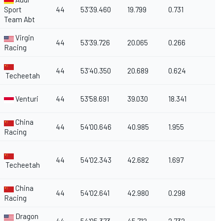
Sport
44
53'39.460
19.799
0.731
Team Abt
Virgin
44
53'39.726
20.065
0.266
Racing
44
53'40.350
20.689
0.624
Techeetah
Venturi
44
53'58.691
39.030
18.341
1
China
44
54'00.646
40.985
1.955
Racing
44
54'02.343
42.682
1.697
Techeetah
China
44
54'02.641
42.980
0.298
Racing
Dragon