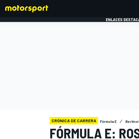
ENLACES DESTAC
FÓRMULA 1
MOTOG
CRÓNICA DE CARRERA
Fórmula E
Berlín e
FÓRMULA E: RO