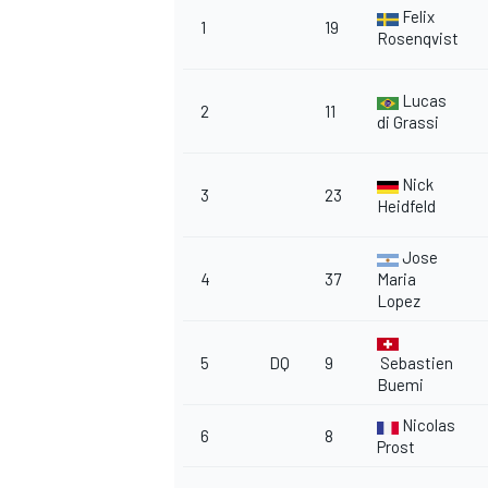
Felix
1
19
Rosenqvist
Lucas
2
11
di Grassi
Nick
3
23
Heidfeld
Jose
4
37
Maria
Lopez
5
DQ
9
Sebastien
Buemi
Nicolas
6
8
Prost