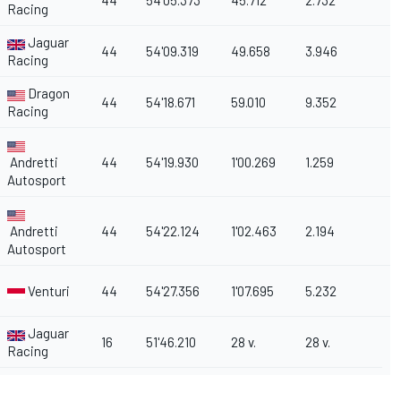
44
54'05.373
45.712
2.732
Racing
Jaguar
44
54'09.319
49.658
3.946
Racing
Dragon
44
54'18.671
59.010
9.352
Racing
Andretti
44
54'19.930
1'00.269
1.259
Autosport
Andretti
44
54'22.124
1'02.463
2.194
Autosport
Venturi
44
54'27.356
1'07.695
5.232
Jaguar
16
51'46.210
28 v.
28 v.
Racing