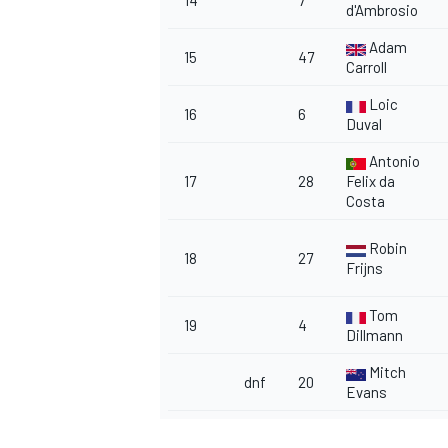
14
7
d'Ambrosio
Adam
15
47
Carroll
Loic
16
6
Duval
Antonio
17
28
Felix da
Costa
Robin
18
27
Frijns
Tom
19
4
Dillmann
Mitch
dnf
20
Evans