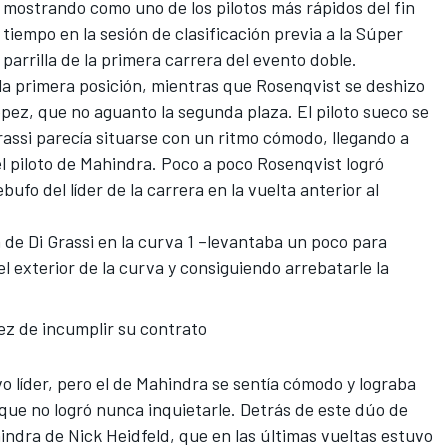
 mostrando como uno de los pilotos más rápidos del fin
r tiempo
en la sesión de clasificación previa a la Súper
parrilla de la primera carrera del evento doble.
r la primera posición, mientras que Rosenqvist se deshizo
ópez,
que no aguanto la segunda plaza
. El piloto sueco se
assi parecía situarse con un ritmo cómodo, llegando a
l piloto de Mahindra. Poco a poco Rosenqvist logró
ufo del líder de la carrera en la vuelta anterior al
 de Di Grassi en la curva 1 –levantaba un poco para
l exterior de la curva y consiguiendo arrebatarle la
ez de incumplir su contrato
vo líder, pero el de Mahindra se sentía cómodo y lograba
que no logró nunca inquietarle. Detrás de este dúo de
ndra de Nick Heidfeld, que en las últimas vueltas estuvo