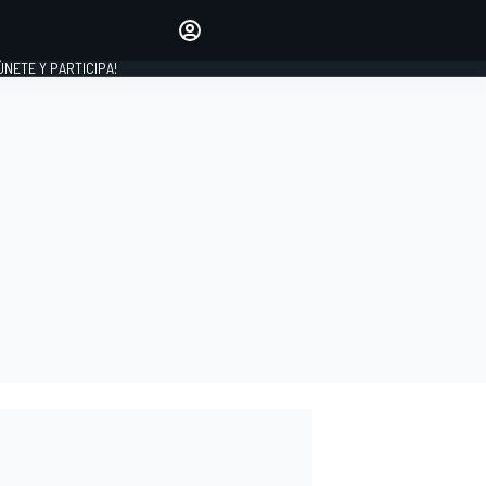
Haz que tu voz se escuche
comentando los artículos
 ÚNETE Y PARTICIPA!
INICIAR SESIÓN
EDICIÓN
ESPAÑA