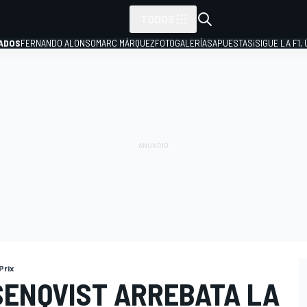
TODOS
ADOS
FERNANDO ALONSO
MARC MÁRQUEZ
FOTOGALERÍAS
APUESTAS
¡SIGUE LA F1,
P
Prix
SENQVIST ARREBATA LA