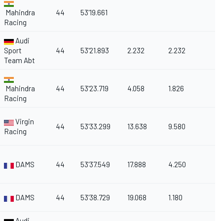
Mahindra
44
53'19.661
Racing
Audi
Sport
44
53'21.893
2.232
2.232
Team Abt
Mahindra
44
53'23.719
4.058
1.826
Racing
Virgin
44
53'33.299
13.638
9.580
Racing
DAMS
44
53'37.549
17.888
4.250
DAMS
44
53'38.729
19.068
1.180
Audi