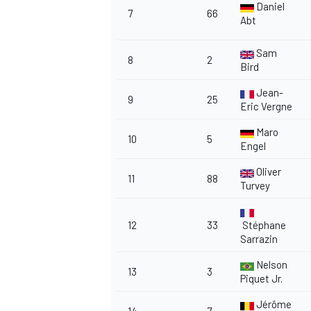
Daniel
7
66
Abt
Sam
8
2
Bird
Jean-
9
25
Eric Vergne
Maro
10
5
Engel
Oliver
11
88
Turvey
12
33
Stéphane
Sarrazin
Nelson
13
3
Piquet Jr.
Jérôme