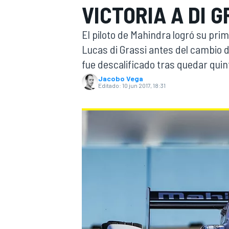
VICTORIA A DI G
INDYCAR
WRC
El piloto de Mahindra logró su pri
Lucas di Grassi antes del cambio 
fue descalificado tras quedar quin
Jacobo Vega
Editado:
10 jun 2017, 18:31
WEC
FÓRMULA E