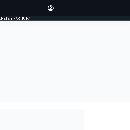
Haz que tu voz se escuche
comentando los artículos
 ÚNETE Y PARTICIPA!
INICIAR SESIÓN
EDICIÓN
ESPAÑA