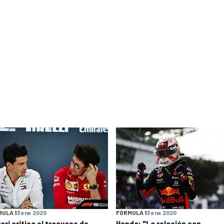
ULA 1
3 ene 2020
FÓRMULA 1
3 ene 2020
ari critica el trasvase de
Honda: "La relación con