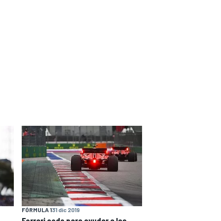
FÓRMULA 1
31 dic 2019
Ferrari cede para ayudar a los