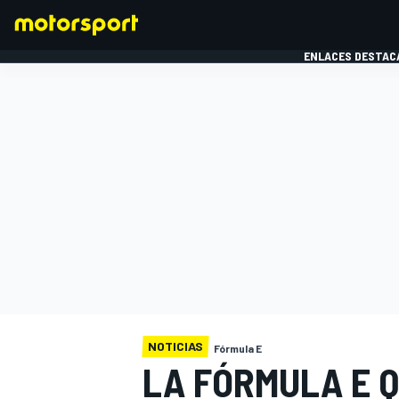
ENLACES DESTAC
FÓRMULA 1
MOTOG
NOTICIAS
Fórmula E
LA FÓRMULA E Q