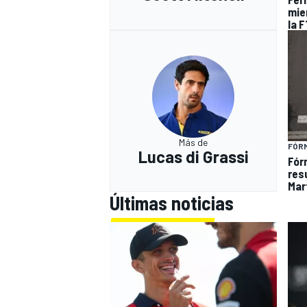
mie
la F
Más de
FÓR
Lucas di Grassi
Fór
res
Mart
Últimas noticias