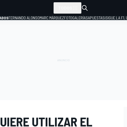
TODOS
ADOS
FERNANDO ALONSO
MARC MÁRQUEZ
FOTOGALERÍAS
APUESTAS
¡SIGUE LA F1,
P
UIERE UTILIZAR EL