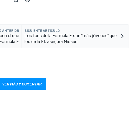
O ANTERIOR
SIGUIENTE ARTÍCULO
con el que
Los fans de la Fórmula E son “más jóvenes” que
 Fórmula E
los de la F1, asegura Nissan
VER MÁS Y COMENTAR