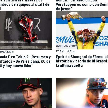
mbros de equipos al staff de
Verstappen es como con Sen
1
de joven"
FÓRMULA E
1 m
MULA E
10 d
Eprix de Shanghai de Fórmula E
mula E en Tokio 2 - Resumen y
histórica victoria de Di Grassi
ultados - De Vries gana, KO de
la última vuelta
í y hay nuevo líder