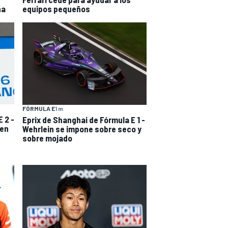
na
equipos pequeños
FÓRMULA E
1 m
 2 -
Eprix de Shanghai de Fórmula E 1 -
 en
Wehrlein se impone sobre seco y
sobre mojado