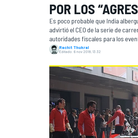
POR LOS “AGRES
INDYCAR
WRC
Es poco probable que India alberg
advirtió el CEO de la serie de carre
autoridades fiscales para los even
Rachit Thukral
Editado:
6 nov 2018, 13:32
WEC
FÓRMULA E