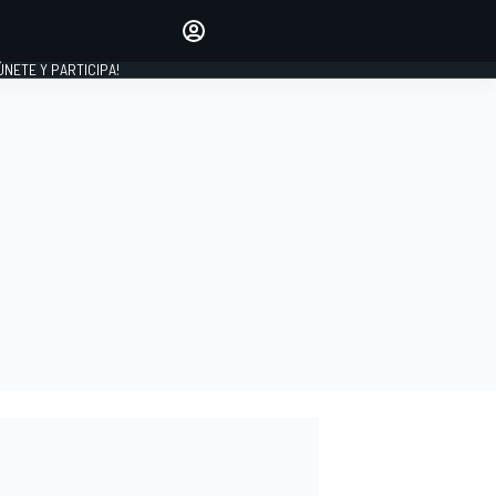
Haz que tu voz se escuche
comentando los artículos
 ÚNETE Y PARTICIPA!
INICIAR SESIÓN
EDICIÓN
ESPAÑA