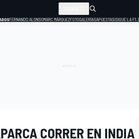
TODOS
ADOS
FERNANDO ALONSO
MARC MÁRQUEZ
FOTOGALERÍAS
APUESTAS
¡SIGUE LA F1,
P
APARCA CORRER EN INDIA