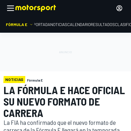
FÓRMULA E
PORTADA
NOTICIAS
CALENDARIO
RESULTADOS
CLASIFI
NOTICIAS
Fórmula E
LA FÓRMULA E HACE OFICIAL
SU NUEVO FORMATO DE
CARRERA
La FIA ha confirmado que el nuevo formato de
carrera de la Fórmula E llegará en la temporada