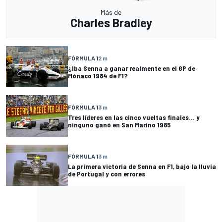
Más de
Charles Bradley
FÓRMULA 1
2 m
¿Iba Senna a ganar realmente en el GP de
Mónaco 1984 de F1?
FÓRMULA 1
3 m
Tres líderes en las cinco vueltas finales... y
ninguno ganó en San Marino 1985
FÓRMULA 1
3 m
La primera victoria de Senna en F1, bajo la lluvia
de Portugal y con errores