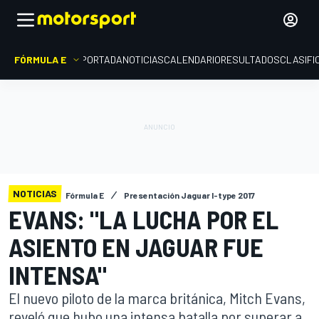
FÓRMULA E
PORTADA
NOTICIAS
CALENDARIO
RESULTADOS
CLASIFI
NOTICIAS
Fórmula E
Presentación Jaguar I-type 2017
EVANS: "LA LUCHA POR EL
ASIENTO EN JAGUAR FUE
INTENSA"
El nuevo piloto de la marca británica, Mitch Evans,
reveló que hubo una intensa batalla por superar a