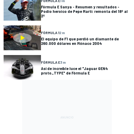
FÓRMULA E
1 m
Fórmula E Sanya - Resumen y resultados -
Podio heroico de Pepe Martí: remonta del 18º al
2º
FÓRMULA 1
2 m
El equipo de F1 que perdió un diamante de
260.000 dólares en Mónaco 2004
FÓRMULA E
3 m
Así de increíble luce el "Jaguar GEN4
proto_TYPE" de Fórmula E