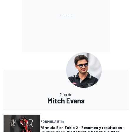
Más de
Mitch Evans
FÓRMULA E
11 d
Fórmula E en Tokio 2 - Resumen y resultados -
De Vries gana, KO de Martí y hay nuevo líder