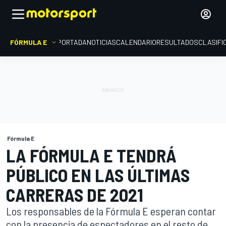
FÓRMULA E
PORTADA
NOTICIAS
CALENDARIO
RESULTADOS
CLASIFI
Fórmula E
LA FÓRMULA E TENDRÁ
PÚBLICO EN LAS ÚLTIMAS
CARRERAS DE 2021
Los responsables de la Fórmula E esperan contar
con la presencia de espectadores en el resto de