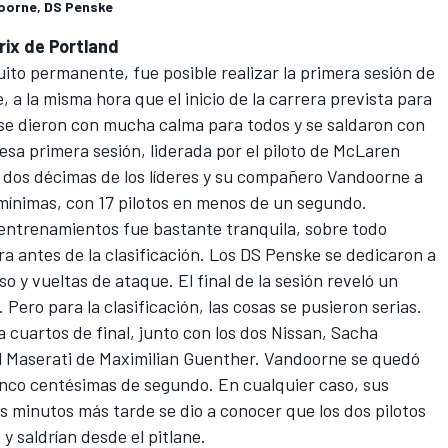
doorne, DS Penske
Prix de Portland
uito permanente, fue posible realizar la primera sesión de
, a la misma hora que el inicio de la carrera prevista para
s se dieron con mucha calma para todos y se saldaron con
e esa primera sesión, liderada por el piloto de McLaren
 dos décimas de los líderes y su compañero Vandoorne a
mínimas, con 17 pilotos en menos de un segundo.
e entrenamientos fue bastante tranquila, sobre todo
a antes de la clasificación. Los DS Penske se dedicaron a
o y vueltas de ataque. El final de la sesión reveló un
Pero para la clasificación, las cosas se pusieron serias.
a cuartos de final, junto con los dos Nissan,
Sacha
l Maserati de Maximilian Guenther. Vandoorne se quedó
cinco centésimas de segundo. En cualquier caso, sus
 minutos más tarde se dio a conocer que los dos pilotos
y saldrían desde el pitlane.