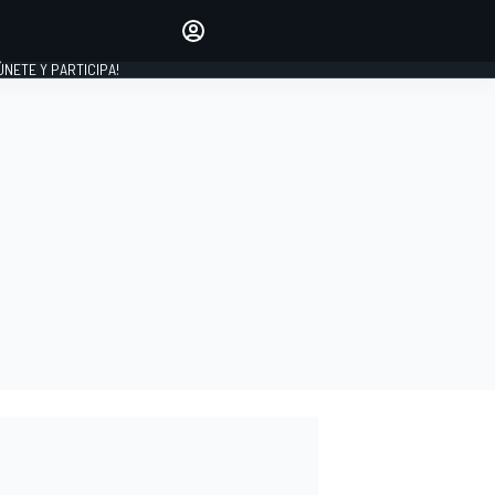
Haz que tu voz se escuche
comentando los artículos
 ÚNETE Y PARTICIPA!
INICIAR SESIÓN
EDICIÓN
ESPAÑA