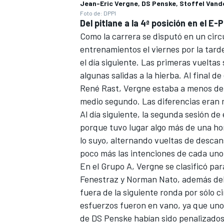
Jean-Eric Vergne, DS Penske, Stoffel Van
Foto de: DPPI
Del pitlane a la 4ª posición en el E-
Como la carrera se disputó en un circ
entrenamientos el viernes por la tarde
el día siguiente. Las primeras vuelta
algunas salidas a la hierba. Al final d
René Rast
, Vergne estaba a menos de
medio segundo. Las diferencias eran 
Al día siguiente, la segunda sesión d
porque tuvo lugar algo más de una hor
lo suyo, alternando vueltas de descans
poco más las intenciones de cada uno. 
En el Grupo A, Vergne se clasificó par
Fenestraz
y
Norman Nato
, además de
fuera de la siguiente ronda por sólo 
esfuerzos fueron en vano, ya que unos
de DS Penske habían sido penalizados 