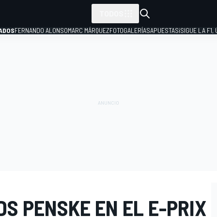
TODOS
ADOS
FERNANDO ALONSO
MARC MÁRQUEZ
FOTOGALERÍAS
APUESTAS
¡SIGUE LA F1,
P
DS PENSKE EN EL E-PRIX