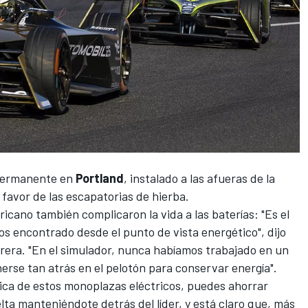
 permanente en
Portland
, instalado a las afueras de la
 favor de las escapatorias de hierba.
icano también complicaron la vida a las baterías: "Es el
s encontrado desde el punto de vista energético", dijo
rera. "En el simulador, nunca habíamos trabajado en un
erse tan atrás en el pelotón para conservar energía".
mica de estos monoplazas eléctricos, puedes ahorrar
ta manteniéndote detrás del líder, y está claro que, más