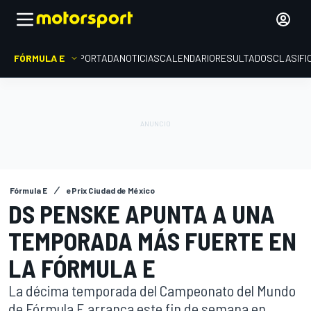
FÓRMULA E
PORTADA
NOTICIAS
CALENDARIO
RESULTADOS
CLASIFI
Fórmula E
ePrix Ciudad de México
DS PENSKE APUNTA A UNA
TEMPORADA MÁS FUERTE EN
LA FÓRMULA E
La décima temporada del Campeonato del Mundo
de Fórmula E arranca este fin de semana en