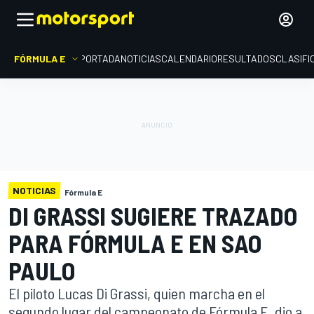
FÓRMULA E
PORTADA
NOTICIAS
CALENDARIO
RESULTADOS
CLASIFI
NOTICIAS
Fórmula E
DI GRASSI SUGIERE TRAZADO
PARA FÓRMULA E EN SAO
PAULO
El piloto Lucas Di Grassi, quien marcha en el
segundo lugar del campeonato de Fórmula E, dio a