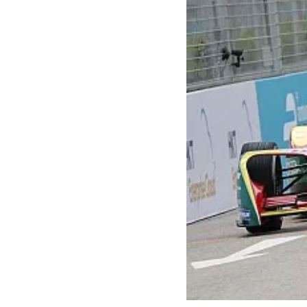
INDYCAR
WRC
WEC
FÓRMULA E