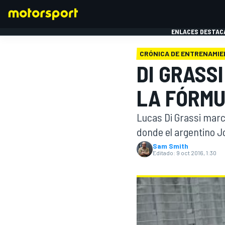
ENLACES DESTAC
CRÓNICA DE ENTRENAMI
DI GRASS
FÓRMULA 1
MOTOG
LA FÓRMU
Lucas Di Grassi marcó
donde el argentino J
Sam Smith
Editado:
9 oct 2016, 1:30