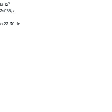
la 12°
3s955, a
as 23:30 de