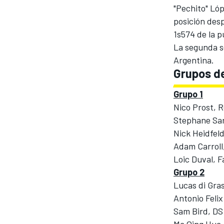
"Pechito" Lóp
posición des
1s574 de la 
La segunda se
Argentina.
Grupos de
Grupo 1
Nico Prost, 
Stephane Sar
MÁS CATEGORÍAS
Nick Heidfel
Adam Carroll
Loic Duval, 
Grupo 2
Lucas di Gras
Antonio Felix
Sam Bird, DS
Ma Qing Hu