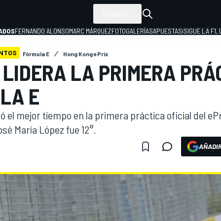
TODOS
ADOS
FERNANDO ALONSO
MARC MÁRQUEZ
FOTOGALERÍAS
APUESTAS
¡SIGUE LA F1,
ENTOS
Fórmula E
Hong Kong ePrix
I LIDERA LA PRIMERA PRÁ
P
LA E
 el mejor tiempo en la primera práctica oficial del eP
osé María López fue 12°.
AÑADIR