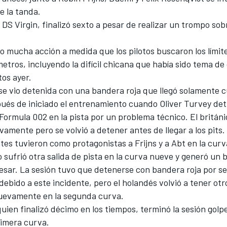
de la tanda.
 DS Virgin, finalizó sexto a pesar de realizar un trompo sob
o mucha acción a medida que los pilotos buscaron los límite
metros, incluyendo la difícil chicana que había sido
tema de
tos ayer
.
se vio detenida con una bandera roja que llegó solamente 
ués de iniciado el entrenamiento cuando Oliver Turvey de
ormula 002 en la pista por un problema técnico. El britán
amente pero se volvió a detener antes de llegar a los pits.
tes tuvieron como protagonistas a Frijns y a Abt en la curv
 sufrió otra salida de pista en la curva nueve y generó un 
resar. La sesión tuvo que detenerse con bandera roja por 
ebido a este incidente, pero el holandés volvió a tener otr
uevamente en la segunda curva.
uien finalizó décimo en los tiempos, terminó la sesión golp
rimera curva.