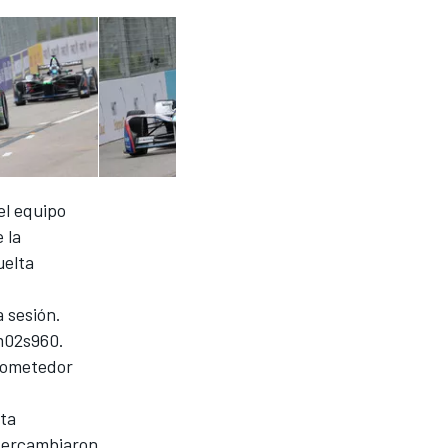
el equipo
 la
uelta
 sesión.
1m02s960.
prometedor
nta
intercambiaron