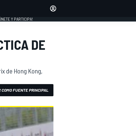
Haz que tu voz se escuche
comentando los artículos
 ÚNETE Y PARTICIPA!
INICIAR SESIÓN
EDICIÓN
CTICA DE
ESPAÑA
rix de Hong Kong,
 COMO FUENTE PRINCIPAL