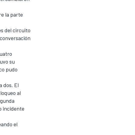
re la parte
s del circuito
 conversación
cuatro
tuvo su
ico pudo
a dos. El
bloqueo al
segunda
o incidente
eando el