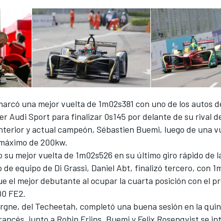
 marcó una mejor vuelta de 1m02s381 con uno de los autos d
r Audi Sport para finalizar 0s145 por delante de su rival de
terior y actual campeón, Sébastien Buemi, luego de una v
l máximo de 200kw.
su mejor vuelta de 1m02s526 en su último giro rápido de la
de equipo de Di Grassi, Daniel Abt, finalizó tercero, con 
ue el mejor debutante al ocupar la cuarta posición con el 
00 FE2.
rgne, del Techeetah, completó una buena sesión en la qui
francés, junto a Robin Frijns, Buemi y Felix Rosenqvist se 