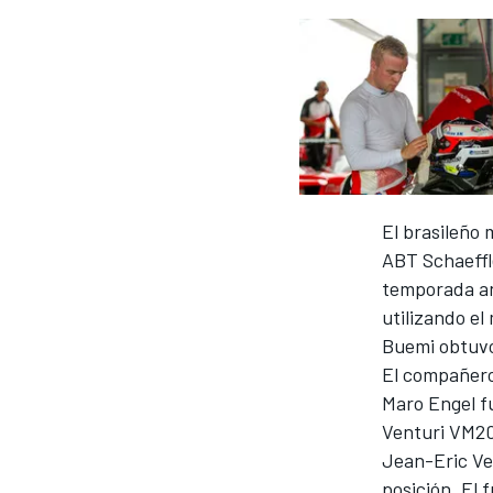
El brasileño
ABT Schaeffle
temporada an
utilizando e
Buemi obtuvo 
El compañero 
Maro Engel f
Venturi VM2
Jean-Eric Ve
posición. El 