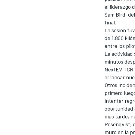
el liderazgo 
Sam Bird, del
final.
La sesión tuv
de 1.860 kiló
entre los pilo
La actividad 
minutos desp
NextEV TCR F
arrancar nuev
Otros inciden
primero luego
intentar reg
oportunidad d
más tarde, n
Rosenqvist, q
muro en la p