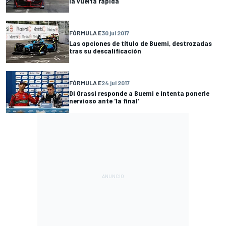
la vuelta rápida
FÓRMULA E
30 jul 2017
Las opciones de título de Buemi, destrozadas
tras su descalificación
FÓRMULA E
24 jul 2017
Di Grassi responde a Buemi e intenta ponerle
nervioso ante 'la final'