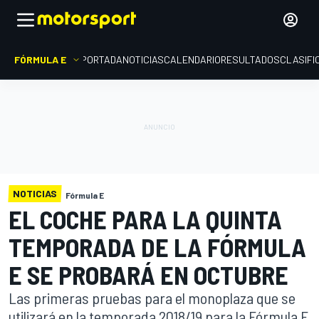
FÓRMULA E
PORTADA
NOTICIAS
CALENDARIO
RESULTADOS
CLASIFI
NOTICIAS
Fórmula E
EL COCHE PARA LA QUINTA
TEMPORADA DE LA FÓRMULA
E SE PROBARÁ EN OCTUBRE
Las primeras pruebas para el monoplaza que se
utilizará en la temporada 2018/19 para la Fórmula E