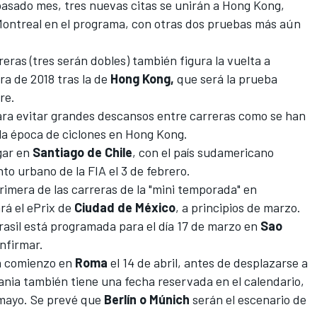
pasado mes, tres nuevas citas se unirán a Hong Kong,
Montreal en el programa, con otras dos pruebas más aún
reras (tres serán dobles) también figura la vuelta a
ra de 2018 tras la de
Hong Kong,
que será la prueba
re.
a evitar grandes descansos entre carreras como se han
 la época de ciclones en Hong Kong.
gar en
Santiago de Chile
, con el país sudamericano
to urbano de la FIA el 3 de febrero.
primera de las carreras de la "mini temporada" en
ará el ePrix de
Ciudad de México
, a principios de marzo.
asil
está programada para el día 17 de marzo en
Sao
nfirmar.
rá comienzo en
Roma
el 14 de abril, antes de desplazarse a
ia también tiene una fecha reservada en el calendario,
 mayo. Se prevé que
Berlín o Múnich
serán el escenario de