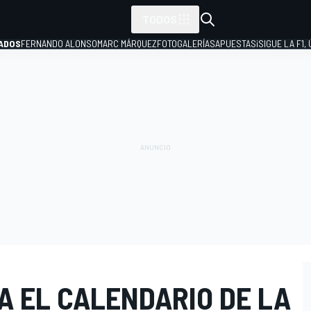
TODOS
ADOS
FERNANDO ALONSO
MARC MÁRQUEZ
FOTOGALERÍAS
APUESTAS
¡SIGUE LA F1,
P
A EL CALENDARIO DE LA