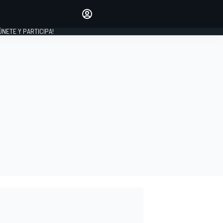
Haz que tu voz se escuche
comentando los artículos
 ÚNETE Y PARTICIPA!
INICIAR SESIÓN
EDICIÓN
ESPAÑA