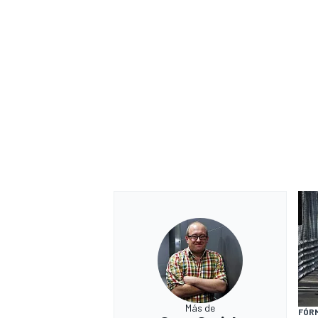
Más de
FÓR