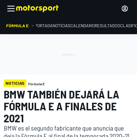
FÓRMULA E
PORTADA
NOTICIAS
CALENDARIO
RESULTADOS
CLASIFI
NOTICIAS
Fórmula E
BMW TAMBIÉN DEJARÁ LA
FÓRMULA E A FINALES DE
2021
BMW es el segundo fabricante que anuncia que
deja la Fórmula E al final de la temporada 2020-21,