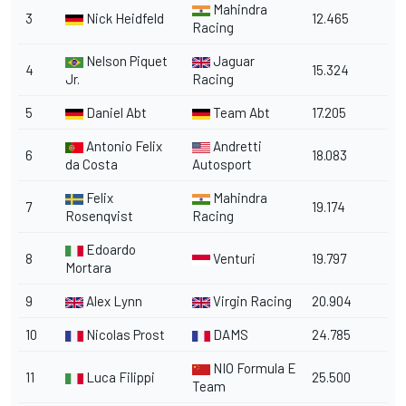
Mahindra
3
Nick Heidfeld
12.465
Racing
Nelson Piquet
Jaguar
4
15.324
Jr.
Racing
5
Daniel Abt
Team Abt
17.205
Antonio Felix
Andretti
6
18.083
da Costa
Autosport
Felix
Mahindra
7
19.174
Rosenqvist
Racing
Edoardo
8
Venturi
19.797
Mortara
9
Alex Lynn
Virgin Racing
20.904
10
Nicolas Prost
DAMS
24.785
NIO Formula E
11
Luca Filippi
25.500
Team