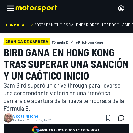
FÓRMULA E
PORTADA
NOTICIAS
CALENDARIO
RESULTADOS
CLASIFI
CRÓNICA DE CARRERA
Fórmula E
ePrix Hong Kong
BIRD GANA EN HONG KONG
TRAS SUPERAR UNA SANCIÓN
Y UN CAÓTICO INICIO
Sam Bird superó un drive through para llevarse
una sorprendente victoria en una frenética
carrera de apertura de la nueva temporada de la
Fórmula E.
Scott Mitchell
Editado:
2 dic 2017, 15:17
AÑADIR COMO FUENTE PRINCIPAL