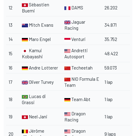
Sébastien
12
DAMS
26.202
Buemi
Jaguar
13
Mitch Evans
34.871
Racing
14
Maro Engel
Venturi
35.752
Kamui
Andretti
15
48.422
Kobayashi
Autosport
16
Andre Lotterer
Techeetah
59.073
NIO Formula E
17
Oliver Turvey
1 lap
Team
Lucas di
18
Team Abt
1 lap
Grassi
Dragon
19
Neel Jani
1 lap
Racing
Jérôme
Dragon
20
9 laps