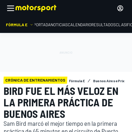
FÓRMULA E
PORTADA
NOTICIAS
CALENDARIO
RESULTADOS
CLASIFI
CRÓNICA DE ENTRENAMIENTOS
Fórmula E
Buenos Aires ePrix
BIRD FUE EL MÁS VELOZ EN
LA PRIMERA PRÁCTICA DE
BUENOS AIRES
Sam Bird marcó el mejor tiempo en la primera
práctica de 45 minutos en el circuito de Puerto