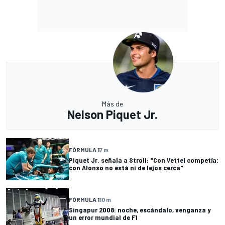
Más de
Nelson Piquet Jr.
FÓRMULA 1
7 m
Piquet Jr. señala a Stroll: "Con Vettel competía;
con Alonso no está ni de lejos cerca"
FÓRMULA 1
10 m
Singapur 2008: noche, escándalo, venganza y
un error mundial de F1