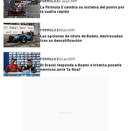
FÓRMULA E
4 sept 2017
La Fórmula E cambia su sistema del punto por
la vuelta rápida
FÓRMULA E
30 jul 2017
Las opciones de título de Buemi, destrozadas
tras su descalificación
FÓRMULA E
24 jul 2017
Di Grassi responde a Buemi e intenta ponerle
nervioso ante 'la final'