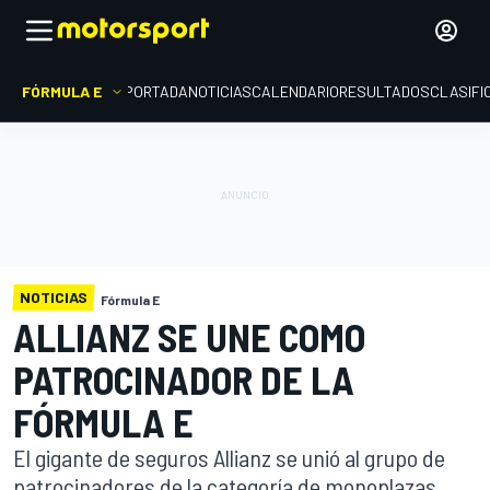
FÓRMULA E
PORTADA
NOTICIAS
CALENDARIO
RESULTADOS
CLASIFI
NOTICIAS
Fórmula E
ALLIANZ SE UNE COMO
PATROCINADOR DE LA
FÓRMULA E
El gigante de seguros Allianz se unió al grupo de
patrocinadores de la categoría de monoplazas