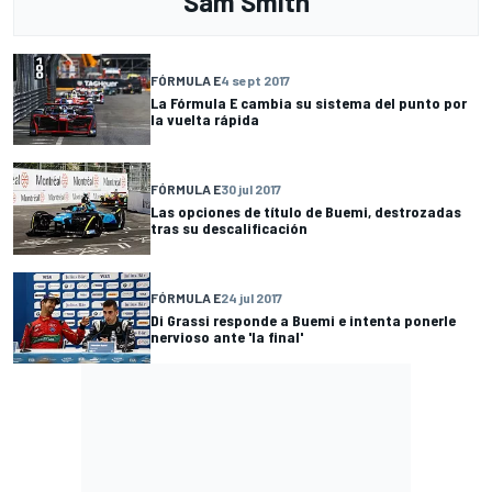
Sam Smith
FÓRMULA E
4 sept 2017
La Fórmula E cambia su sistema del punto por
la vuelta rápida
FÓRMULA E
30 jul 2017
Las opciones de título de Buemi, destrozadas
tras su descalificación
FÓRMULA E
24 jul 2017
Di Grassi responde a Buemi e intenta ponerle
nervioso ante 'la final'