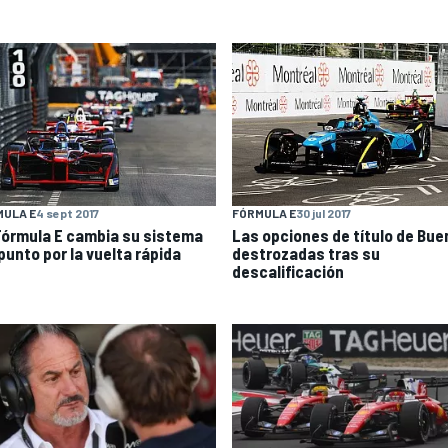
MULA E
4 sept 2017
FÓRMULA E
30 jul 2017
Fórmula E cambia su sistema
Las opciones de título de Bue
punto por la vuelta rápida
destrozadas tras su
descalificación