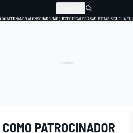
TODOS
ADOS
FERNANDO ALONSO
MARC MÁRQUEZ
FOTOGALERÍAS
APUESTAS
¡SIGUE LA F1,
P
E COMO PATROCINADOR