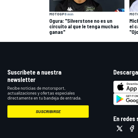
MOT
MOTOGP
8 min
Mic
Ogura: "Silverstone no es un
el c
circuito al que le tenga muchas
"Ojo
ganas"
Suscríbete a nuestra
Descarga
newsletter
Recibe noticias de motorsport,
actualizaciones y ofertas especiales
directamente en tu bandeja de entrada.
SUSCRIBIRSE
En redes 