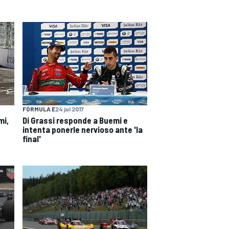
FÓRMULA E
24 jul 2017
mi,
Di Grassi responde a Buemi e
intenta ponerle nervioso ante 'la
final'