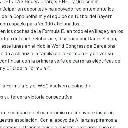
e, DHL, TAG Heuer, Charge, ENEL y Qualcomm.
participar en deportes y ha apoyado recientemente los
 de la Copa Solheim y el equipo de fútbol del Bayern
 con espacio para 75.000 aficionados. .
 en los coches de la
Fórmula E
, en todo el eVillage y en los
totipo del coche Roborace, diseñado por Daniel Simon,
este lunes en el Mobile World Congress de Barcelona.
da a Allianz a la familia de la Fórmula E y de ver su
continuar con la primera serie de carreras eléctricas del
r y CEO de la Fórmula E.
 la Fórmula E y el WEC vuelven a coincidir
s su tercera victoria consecutiva
s que comparten el compromiso de innovar e inspirar,
uestra asociación
. Con el apoyo de Allianz aspiramos a
mpetición y la innovación a nuestra creciente base de