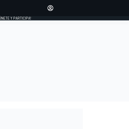
Haz que tu voz se escuche
comentando los artículos
 ÚNETE Y PARTICIPA!
INICIAR SESIÓN
EDICIÓN
ESPAÑA