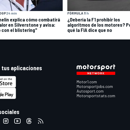
OGP
24 min
FÓRMULA 1
1 h
helin explica cómo combatirá
¿Debería la F1 prohibir los
alor en Silverstone y avisa:
algoritmos de los motores? P
 con el blistering"
qué la FIA dice que no
 tus aplicaciones
Motor1.com
Motorsportjobs.com
Autosport.com
Motorsportstats.com
sociales