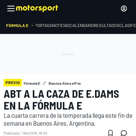
FÓRMULA E
PORTADA
NOTICIAS
CALENDARIO
RESULTADOS
CLASIFI
PREVIO
Fórmula E
Buenos Aires ePrix
ABT A LA CAZA DE E.DAMS
EN LA FÓRMULA E
La cuarta carrera de la temporada llega este fin de
semana en Buenos Aires, Argentina.
Publicado:
1 feb 2016, 18:55