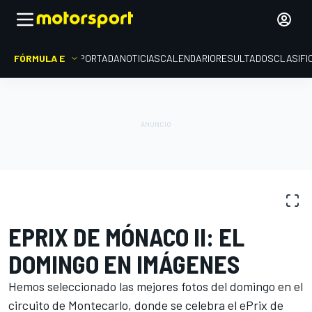
FÓRMULA E
PORTADA
NOTICIAS
CALENDARIO
RESULTADOS
CLASIFI
GALERÍAS DE FOTOS
Fórmula E
ePrix de Mónaco II
EPRIX DE MÓNACO II: EL
DOMINGO EN IMÁGENES
Hemos seleccionado las mejores fotos del domingo en el
circuito de Montecarlo, donde se celebra el ePrix de