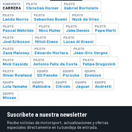
SUBEVENTO
PILOTO
PILOTO
CARRERA
Christian Horner
Gabriel Bortoleto
PILOTO
PILOTO
PILOTO
Lando Norris
Sebastien Buemi
Nyck de Vries
PILOTO
PILOTO
PILOTO
PILOTO
Pascal Wehrlein
Nico Muller
Jake Dennis
Pepe Martí
PILOTO
PILOTO
PILOTO
Joel Eriksson
Mitch Evans
Lucas di Grassi
PILOTO
PILOTO
PILOTO
Zane Maloney
Edoardo Mortara
Jean-Eric Vergne
PILOTO
PILOTO
PILOTO
Nick Cassidy
Antonio Felix da Costa
Felipe Drugovich
PILOTO
EQUIPO
EQUIPO
EQUIPO
Oliver Rowland
DS Penske
Porsche
Envision
EQUIPO
EQUIPO
EQUIPO
EQUIPO
EQUIPO
Lola Yamaha
Mahindra
Citroën
Jaguar
Andretti
EQUIPO
Nissan
Suscríbete a nuestra newsletter
Recibe noticias de motorsport, actualizaciones y ofertas
especiales directamente en tu bandeja de entrada.