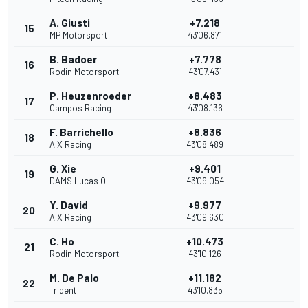
A. Giusti
+7.218
15
MP Motorsport
43'06.871
B. Badoer
+7.778
16
Rodin Motorsport
43'07.431
P. Heuzenroeder
+8.483
17
Campos Racing
43'08.136
F. Barrichello
+8.836
18
AIX Racing
43'08.489
G. Xie
+9.401
19
DAMS Lucas Oil
43'09.054
Y. David
+9.977
20
AIX Racing
43'09.630
C. Ho
+10.473
21
Rodin Motorsport
43'10.126
M. De Palo
+11.182
22
Trident
43'10.835