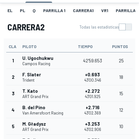
EL
PL
Q
PARRILLA 1
CARRERA1
VR1
PARRILLA 
CARRERA2
Todas las estadísticas
CLA
PILOTO
TIEMPO
PUNTOS
U. Ugochukwu
1
42'59.653
25
Campos Racing
F. Slater
+0.693
2
18
Trident
43'00.346
T. Kato
+2.272
3
15
ART Grand Prix
43'01.925
B. del Pino
+2.716
4
12
Van Amersfoort Racing
43'02.369
M. Gładysz
+3.253
5
10
ART Grand Prix
43'02.906