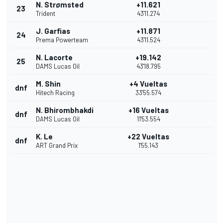
N. Strømsted
+11.621
23
Trident
43'11.274
J. Garfias
+11.871
24
Prema Powerteam
43'11.524
N. Lacorte
+19.142
25
DAMS Lucas Oil
43'18.795
M. Shin
+4 Vueltas
dnf
Hitech Racing
33'55.574
N. Bhirombhakdi
+16 Vueltas
dnf
DAMS Lucas Oil
11'53.554
K. Le
+22 Vueltas
dnf
ART Grand Prix
1'55.143