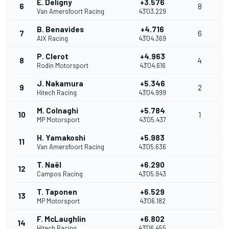
E. Deligny
+3.576
6
8
Van Amersfoort Racing
43'03.229
B. Benavides
+4.716
7
6
AIX Racing
43'04.369
P. Clerot
+4.963
8
4
Rodin Motorsport
43'04.616
J. Nakamura
+5.346
9
2
Hitech Racing
43'04.999
M. Colnaghi
+5.784
10
1
MP Motorsport
43'05.437
H. Yamakoshi
+5.983
11
Van Amersfoort Racing
43'05.636
T. Naël
+6.290
12
Campos Racing
43'05.943
T. Taponen
+6.529
13
MP Motorsport
43'06.182
F. McLaughlin
+6.802
14
Hitech Racing
43'06.455