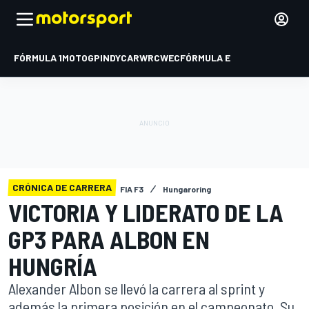
FÓRMULA 1
MOTOGP
INDYCAR
WRC
WEC
FÓRMULA E
CRÓNICA DE CARRERA
FIA F3
Hungaroring
VICTORIA Y LIDERATO DE LA
GP3 PARA ALBON EN
HUNGRÍA
Alexander Albon se llevó la carrera al sprint y
además la primera posición en el campeonato. Su