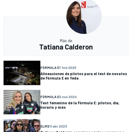
Más de
Tatiana Calderon
FÓRMULA E
7 feb 2025
Alineaciones de pilotos para el test de novatos
de Fórmula E en Yeda
FÓRMULA E
5 nov 2024
Test femenino de la Fórmula E: pilotos, día,
horario y más
ELMS
11 abr 2023