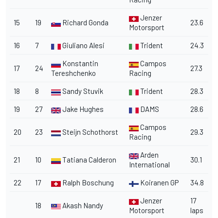
Jenzer
15
19
Richard Gonda
23.6
Motorsport
16
7
Giuliano Alesi
Trident
24.3
Konstantin
Campos
17
24
27.3
Tereshchenko
Racing
18
8
Sandy Stuvik
Trident
28.3
19
27
Jake Hughes
DAMS
28.6
Campos
20
23
Steijn Schothorst
29.3
Racing
Arden
21
10
Tatiana Calderon
30.1
International
22
17
Ralph Boschung
Koiranen GP
34.8
Jenzer
17
18
Akash Nandy
Motorsport
laps