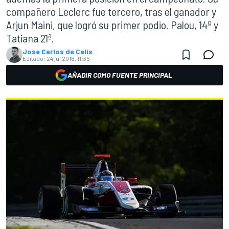
compañero Leclerc fue tercero, tras el ganador y
Arjun Maini, que logró su primer podio. Palou, 14º y
Tatiana 21ª.
Jose Carlos de Celis
Editado:
24 jul 2016, 11:35
AÑADIR COMO FUENTE PRINCIPAL