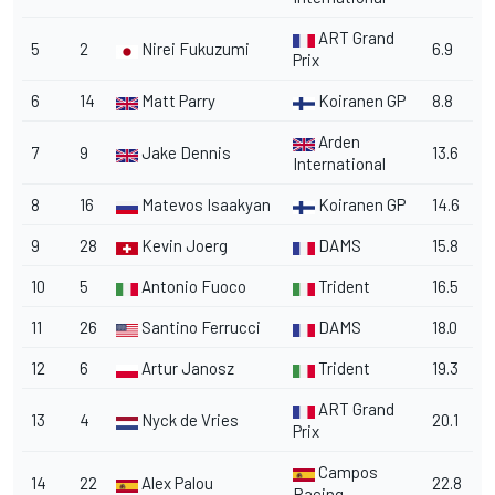
ART Grand
5
2
Nirei Fukuzumi
6.9
Prix
6
14
Matt Parry
Koiranen GP
8.8
Arden
7
9
Jake Dennis
13.6
International
8
16
Matevos Isaakyan
Koiranen GP
14.6
9
28
Kevin Joerg
DAMS
15.8
10
5
Antonio Fuoco
Trident
16.5
11
26
Santino Ferrucci
DAMS
18.0
12
6
Artur Janosz
Trident
19.3
ART Grand
13
4
Nyck de Vries
20.1
Prix
Campos
14
22
Alex Palou
22.8
Racing