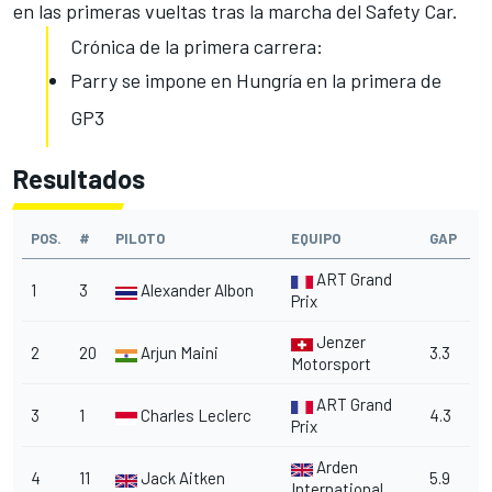
en las primeras vueltas tras la marcha del Safety Car.
Crónica de la primera carrera:
Parry se impone en Hungría en la primera de
GP3
Resultados
POS.
#
PILOTO
EQUIPO
GAP
ART Grand
1
3
Alexander Albon
Prix
Jenzer
2
20
Arjun Maini
3.3
Motorsport
ART Grand
3
1
Charles Leclerc
4.3
Prix
Arden
4
11
Jack Aitken
5.9
International