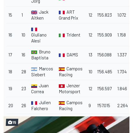
Jörg
Jack
ART
15
1
12
1'55.823
1.072
Aitken
Grand Prix
16
10
Giuliano
Trident
12
1'55.909
1.158
Alesi
Bruno
17
16
DAMS
13
1'56.088
1.337
Baptista
Marcos
Campos
18
28
10
1'56.485
1.734
Siebert
Racing
Juan
Jenzer
19
23
12
1'56.597
1.846
Correa
Motorsport
Julien
Campos
20
26
9
1'57.015
2.264
Falchero
Racing
15