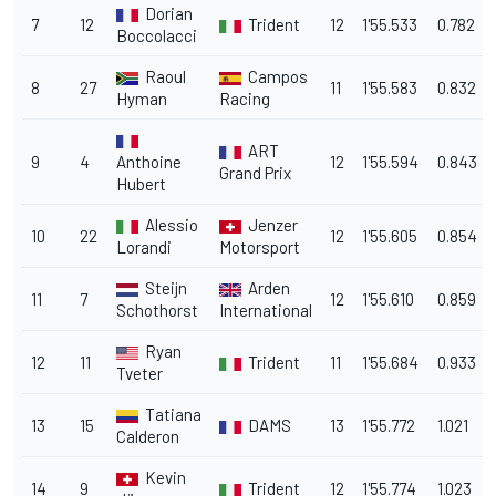
Dorian
7
12
Trident
12
1'55.533
0.782
Boccolacci
Raoul
Campos
8
27
11
1'55.583
0.832
Hyman
Racing
ART
9
4
Anthoine
12
1'55.594
0.843
Grand Prix
Hubert
Alessio
Jenzer
10
22
12
1'55.605
0.854
Lorandi
Motorsport
Steijn
Arden
11
7
12
1'55.610
0.859
Schothorst
International
Ryan
12
11
Trident
11
1'55.684
0.933
Tveter
Tatiana
13
15
DAMS
13
1'55.772
1.021
Calderon
Kevin
14
9
Trident
12
1'55.774
1.023