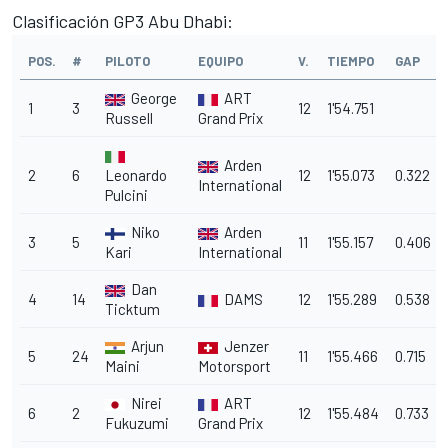
Clasificación GP3 Abu Dhabi:
POS.
#
PILOTO
EQUIPO
V.
TIEMPO
GAP
George
ART
1
3
12
1'54.751
Russell
Grand Prix
Arden
2
6
Leonardo
12
1'55.073
0.322
International
Pulcini
Niko
Arden
3
5
11
1'55.157
0.406
Kari
International
Dan
4
14
DAMS
12
1'55.289
0.538
Ticktum
Arjun
Jenzer
5
24
11
1'55.466
0.715
Maini
Motorsport
Nirei
ART
6
2
12
1'55.484
0.733
Fukuzumi
Grand Prix