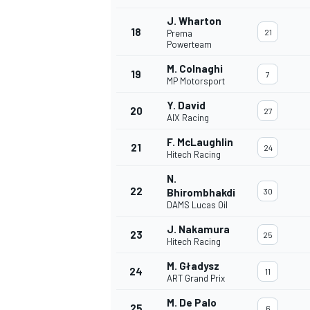
J. Wharton
18
21
Prema
Powerteam
M. Colnaghi
19
7
MP Motorsport
Y. David
20
27
AIX Racing
F. McLaughlin
21
24
Hitech Racing
N.
22
Bhirombhakdi
30
DAMS Lucas Oil
J. Nakamura
23
25
Hitech Racing
M. Gładysz
24
11
ART Grand Prix
M. De Palo
25
6