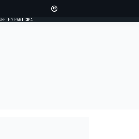
Haz que tu voz se escuche
comentando los artículos
 ÚNETE Y PARTICIPA!
INICIAR SESIÓN
EDICIÓN
ESPAÑA