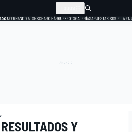
TODOS
ADOS
FERNANDO ALONSO
MARC MÁRQUEZ
FOTOGALERÍAS
APUESTAS
¡SIGUE LA F1,
P
o
 RESULTADOS Y