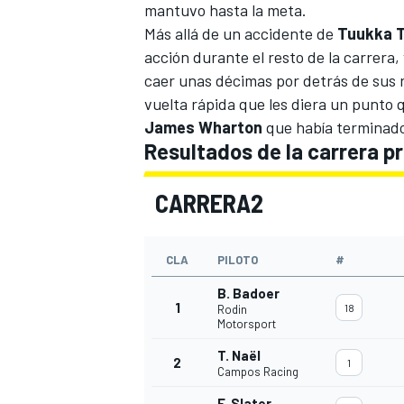
mantuvo hasta la meta.
Más allá de un accidente de
Tuukka 
acción durante el resto de la carrera,
caer unas décimas por detrás de sus ri
vuelta rápida que les diera un punto q
James Wharton
que había terminado
Resultados de la carrera p
CARRERA2
MÁS CATEGORÍAS
CLA
PILOTO
#
B. Badoer
1
18
Rodin
Motorsport
T. Naël
2
1
Campos Racing
F. Slater