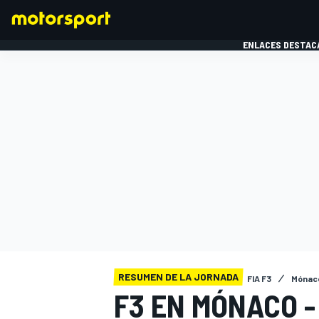
ENLACES DESTAC
FÓRMULA 1
MOTOG
RESUMEN DE LA JORNADA
FIA F3
Mónac
F3 EN MÓNACO -