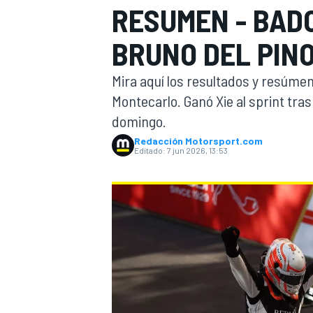
RESUMEN - BAD
INDYCAR
WRC
BRUNO DEL PIN
Mira aquí los resultados y resúmen
Montecarlo. Ganó Xie al sprint tra
domingo.
Redacción Motorsport.com
Editado:
7 jun 2026, 13:53
WEC
FÓRMULA E