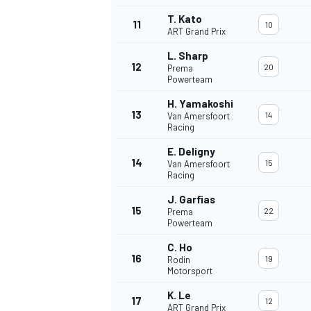
T. Kato
11
10
ART Grand Prix
L. Sharp
12
20
Prema
Powerteam
H. Yamakoshi
13
14
Van Amersfoort
Racing
E. Deligny
14
15
Van Amersfoort
Racing
J. Garfias
15
22
Prema
Powerteam
C. Ho
16
19
Rodin
Motorsport
K. Le
17
12
ART Grand Prix