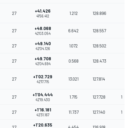
+41.426
27
1.212
128.896
41'56.412
+48.068
27
6.642
128.557
42'03.054
+49.140
27
1.072
128.502
42'04.126
+49.708
27
0.568
128.473
42'04.694
+1'02.729
27
13.021
127.814
42'17.715
+1'04.444
27
1.715
127.728
1
42'19.430
+1'16.181
27
11.737
127.140
1
42'31.167
+1'20.635
27
4.454
126.918