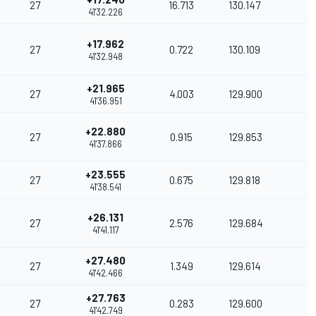
27
16.713
130.147
41'32.226
+17.962
27
0.722
130.109
41'32.948
+21.965
27
4.003
129.900
41'36.951
+22.880
27
0.915
129.853
41'37.866
+23.555
27
0.675
129.818
41'38.541
+26.131
27
2.576
129.684
41'41.117
+27.480
27
1.349
129.614
41'42.466
+27.763
27
0.283
129.600
41'42.749