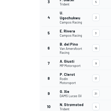
3
5
Trident
U.
4
Ugochukwu
2
Campos Racing
E. Rivera
5
3
Campos Racing
B. del Pino
6
16
Van Amersfoort
Racing
A. Giusti
7
9
MP Motorsport
P. Clerot
8
17
Rodin
Motorsport
G. Xie
9
31
DAMS Lucas Oil
N. Strømsted
10
4
Trident