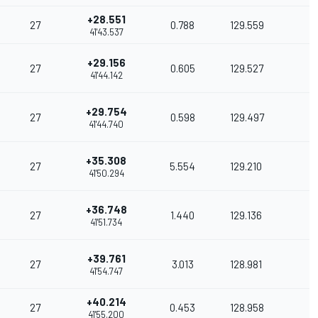
+28.551
27
0.788
129.559
41'43.537
+29.156
27
0.605
129.527
41'44.142
+29.754
27
0.598
129.497
41'44.740
+35.308
27
5.554
129.210
41'50.294
+36.748
27
1.440
129.136
41'51.734
+39.761
27
3.013
128.981
41'54.747
+40.214
27
0.453
128.958
41'55.200