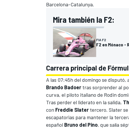
Barcelona-Catalunya
.
Mira también la F2:
FIA F2
F2 en Mónaco - 
Carrera principal de Fórmu
A las 07:45h del domingo se disputó, 
Brando Badoer
tras sorprender al pol
curva, el piloto italiano de Rodin dom
Tras perder el liderato en la salida,
Th
con
Freddie Slater
tercero. Slater se
escapatorias para mantener la tercera
español
Bruno del Pino
, que salía sé