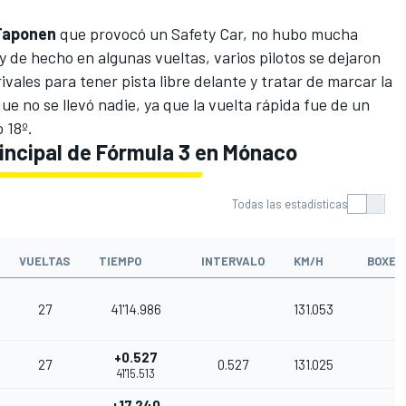
Taponen
que provocó un Safety Car, no hubo mucha
 y de hecho en algunas vueltas, varios pilotos se dejaron
vales para tener pista libre delante y tratar de marcar la
ue no se llevó nadie, ya que la vuelta rápida fue de un
 18º.
rincipal de Fórmula 3 en Mónaco
Todas las estadísticas
VUELTAS
TIEMPO
INTERVALO
KM/H
BOXES
27
41'14.986
131.053
+0.527
27
0.527
131.025
41'15.513
+17.240