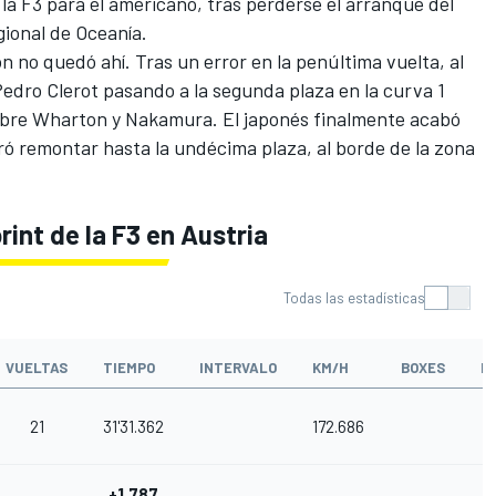
n la F3 para el americano, tras perderse el arranque del
gional de Oceanía.
 no quedó ahí. Tras un error en la penúltima vuelta, al
edro Clerot pasando a la segunda plaza en la curva 1
bre Wharton y Nakamura. El japonés finalmente acabó
ogró remontar hasta la undécima plaza, al borde de la zona
rint de la F3 en Austria
Todas las estadísticas
VUELTAS
TIEMPO
INTERVALO
KM/H
BOXES
P
21
31'31.362
172.686
+1.787