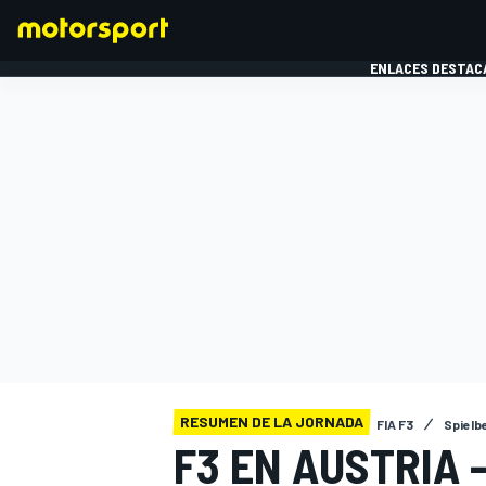
ENLACES DESTAC
FÓRMULA 1
MOTOG
RESUMEN DE LA JORNADA
FIA F3
Spielb
F3 EN AUSTRIA 