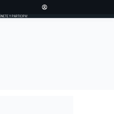
Haz que tu voz se escuche
comentando los artículos
 ÚNETE Y PARTICIPA!
INICIAR SESIÓN
EDICIÓN
ESPAÑA