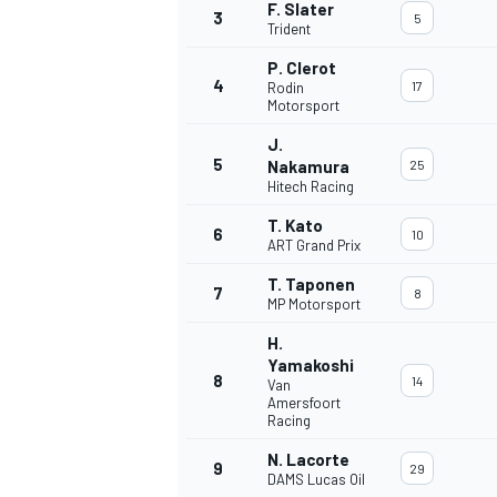
F. Slater
3
5
Trident
P. Clerot
4
17
Rodin
Motorsport
J.
5
Nakamura
25
Hitech Racing
T. Kato
6
10
ART Grand Prix
T. Taponen
7
8
MP Motorsport
H.
Yamakoshi
8
14
Van
Amersfoort
Racing
N. Lacorte
9
29
DAMS Lucas Oil