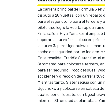
La carrera principal de Fórmula 3 en A
disputó a 26 vueltas, con un reparto d
para el segundo, 15 para el tercero y 
piloto que logró la vuelta rápida sumó
En la salida,
Hiyu Yamakoshi
empezó b
superar la curva 1 se colocó en prime
la curva 3, pero Ugochukwu se mantuvo
coche de seguridad por un incidente 
En la resalida,
Freddie Slater
fue al a
Stromsted para colocarse tercero, an
para ser segundo. Poco después, Woo
accidente y dirección de carrera tuvo
Mientras tanto, Slater seguía con un 
Ugochukwu y colocarse en cabeza de c
cuatro por el liderato, con Ugochukwu 
mientras Stromsted adelantaba a Yam