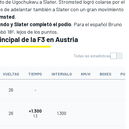
to de Ugochukwu a Slater, Stromsted logró colarse por el
es de adelantar también a Slater con un gran movimiento
omsted
.
do y Slater completó el podio
. Para el español
Bruno
ó 18º, lejos de los puntos.
incipal de la F3 en Austria
Todas las estadísticas
VUELTAS
TIEMPO
INTERVALO
KM/H
BOXES
PUN
26
-
2
+1.300
26
1.300
1
1.3