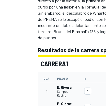
directo a por la victoria, la primera e
curso por una lesión en la Fórmula Re
Sin embargo, el descalabro de Wharton
de PREMA se le escapó el podio, con P
mediante un
doble adelantamiento so
tercero. Bruno del Pino salía 13º, y l
de puntos.
Resultados de la carrera sp
CARRERA1
CLA
PILOTO
#
E. Rivera
1
3
Campos
Racing
P. Clerot