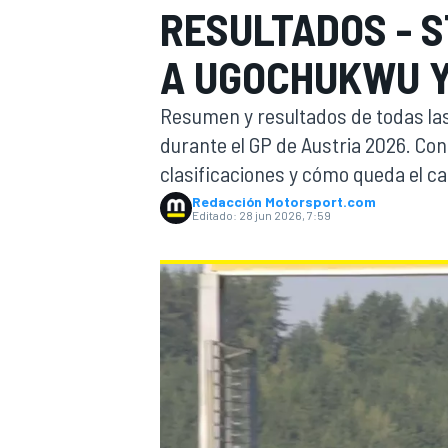
RESULTADOS - 
INDYCAR
WRC
A UGOCHUKWU Y
Resumen y resultados de todas las 
durante el GP de Austria 2026. Cons
clasificaciones y cómo queda el c
Redacción Motorsport.com
Editado:
28 jun 2026, 7:59
WEC
FÓRMULA E