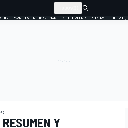
TODOS
ADOS
FERNANDO ALONSO
MARC MÁRQUEZ
FOTOGALERÍAS
APUESTAS
¡SIGUE LA F1,
P
erg
- RESUMEN Y