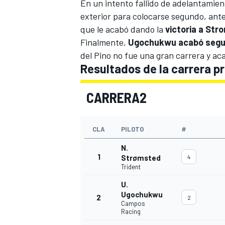
En un intento fallido de adelantamien
exterior para colocarse segundo, ant
que le acabó dando la
victoria a Str
Finalmente,
Ugochukwu acabó segun
del Pino
no fue una gran carrera y acab
Resultados de la carrera pr
CARRERA2
CLA
PILOTO
#
MÁS CATEGORÍAS
N.
1
Strømsted
4
Trident
U.
Ugochukwu
2
2
Campos
Racing