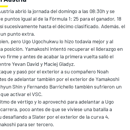
ustria abrió la jornada del domingo a las 08:30h y se
e puntos igual al de la Fórmula 1: 25 para el ganador, 18
así sucesivamente hasta el décimo clasificado. Además, el
 un punto extra.
ien, pero
Ugo Ugochukwu
lo hizo todavía mejor y al
ra posición. Yamakoshi intentó recuperar el liderazgo en
 firme y antes de acabar la primera vuelta salió el
entre Yevan David y Maciej Gladyz.
taque y pasó por el exterior a su compañero Noah
tes de adelantar también por el exterior de Yamakoshi
hyun Shin y Fernando Barrichello también sufrieron un
 que activar el VSC.
ritmo de vértigo y lo aprovechó para adelantar a Ugo
arrera, poco antes de que se viviese una batalla a
desafiando a Slater por el exterior de la curva 4,
akoshi para ser tercero.