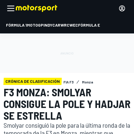
FÓRMULA 1
MOTOGP
INDYCAR
WRC
WEC
FÓRMULA E
CRÓNICA DE CLASIFICACIÓN
FIA F3
Monza
F3 MONZA: SMOLYAR
CONSIGUE LA POLE Y HADJAR
SE ESTRELLA
Smolyar consiguió la pole para la última ronda de la
temporada de la F3 en Monza, mientras que