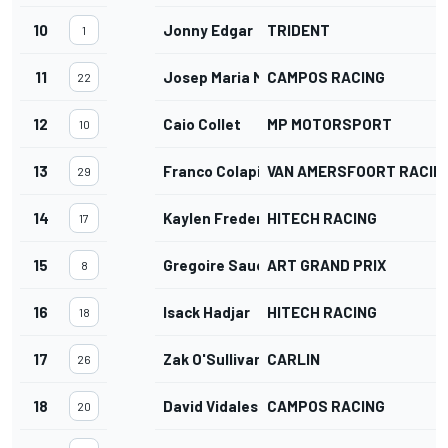
10
Jonny Edgar
TRIDENT
1
11
Josep Maria Martí
CAMPOS RACING
22
12
Caio Collet
MP MOTORSPORT
10
13
Franco Colapinto
VAN AMERSFOORT RACIN
29
14
Kaylen Frederick
HITECH RACING
17
15
Gregoire Saucy
ART GRAND PRIX
8
16
Isack Hadjar
HITECH RACING
18
17
Zak O'Sullivan
CARLIN
26
18
David Vidales
CAMPOS RACING
20