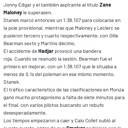
Jonny Edgar
y el también aspirante al título
Zane
Maloney
le superasen.
Stanek marcó entonces un 1:38.107 para colocarse en
la pole provisional, mientras que Maloney y Leclerc se
pusieron tercero y cuarto respectivamente, con Ollie
Bearman sexto y Martins décimo.
El accidente de
Hadjar
provocó una bandera
roja.
Cuando se reanudó la sesión, Bearman fue el
primero en mejorar, con un 1:38.107 que le situaba a
menos de 0.1s del poleman en ese mismo momento,
Stanek.
El tráfico característico de las clasificaciones en
Monza
ganó mucho protagonismo a falta de siete minutos para
el final, con varios pilotos buscando un rebufo
desesperadamente.
Los tiempos empezaron a caer y
Caio Collet
subió al
cuarto puesto, antes de que
Smolyar
se hiciera con la