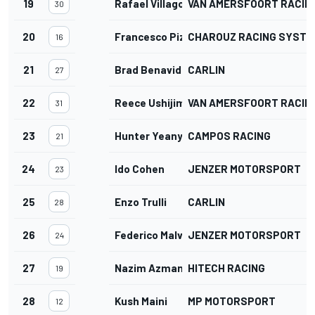
19
Rafael Villagomez
VAN AMERSFOORT RACIN
30
20
Francesco Pizzi
CHAROUZ RACING SYSTE
16
21
Brad Benavides
CARLIN
27
22
Reece Ushijima
VAN AMERSFOORT RACIN
31
23
Hunter Yeany
CAMPOS RACING
21
24
Ido Cohen
JENZER MOTORSPORT
23
25
Enzo Trulli
CARLIN
28
26
Federico Malvestiti
JENZER MOTORSPORT
24
27
Nazim Azman
HITECH RACING
19
28
Kush Maini
MP MOTORSPORT
12