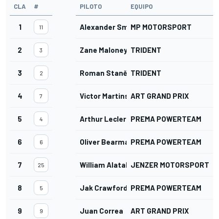
CLA
#
PILOTO
EQUIPO
1
Alexander Smolyar
MP MOTORSPORT
11
2
Zane Maloney
TRIDENT
3
3
Roman Staněk
TRIDENT
2
4
Victor Martins
ART GRAND PRIX
7
5
Arthur Leclerc
PREMA POWERTEAM
4
6
Oliver Bearman
PREMA POWERTEAM
6
7
William Alatalo
JENZER MOTORSPORT
25
8
Jak Crawford
PREMA POWERTEAM
5
9
Juan Correa
ART GRAND PRIX
9