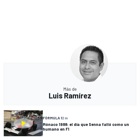
Más de
Luis Ramírez
FÓRMULA 1
2 m
Mónaco 1988: el día que Senna falló como un
humano en F1