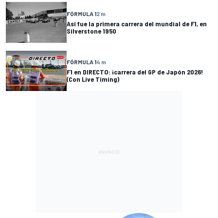
FÓRMULA 1
2 m
Así fue la primera carrera del mundial de F1, en
Silverstone 1950
FÓRMULA 1
4 m
F1 en DIRECTO: ¡carrera del GP de Japón 2026!
(Con Live Timing)