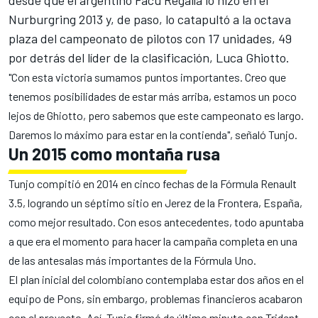
desde que el argentino Facu Regalía lo hizo en el
Nurburgring 2013 y, de paso, lo catapultó a la octava
plaza del campeonato de pilotos con 17 unidades, 49
por detrás del líder de la clasificación, Luca Ghiotto.
"Con esta victoria sumamos puntos importantes. Creo que
tenemos posibilidades de estar más arriba, estamos un poco
lejos de Ghiotto, pero sabemos que este campeonato es largo.
Daremos lo máximo para estar en la contienda", señaló Tunjo.
Un 2015 como montaña rusa
Tunjo compitió en 2014 en cinco fechas de la Fórmula Renault
3.5, logrando un séptimo sitio en Jerez de la Frontera, España,
como mejor resultado. Con esos antecedentes, todo apuntaba
a que era el momento para hacer la campaña completa en una
de las antesalas más importantes de la Fórmula Uno.
El plan inicial del colombiano contemplaba estar dos años en el
equipo de Pons, sin embargo, problemas financieros acabaron
con el proyecto. Así, Tunjo firmó de último minuto con Trident