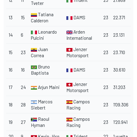
Tveter
Tatiana
13
15
DAMS
23
22.371
Calderon
Leonardo
Arden
14
6
23
23.131
Pulcini
International
Juan
Jenzer
15
23
23
23.710
Correa
Motorsport
Bruno
16
16
DAMS
23
30.610
Baptista
Jenzer
17
24
Arjun Maini
23
31.203
Motorsport
Marcos
Campos
18
28
23
1'09.306
Siebert
Racing
Raoul
Campos
19
27
23
1'20.941
Hyman
Racing
20
9
Kevin Jörg
Trident
22
1 vuelta