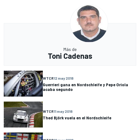
Más de
Toni Cadenas
WTCR
12 may 2018
Guerrieri gana en Nordschleife y Pepe Oriola
acaba segundo
WTCR
11 may 2018
Thed Björk vuela en el Nordschleife
WTCR
10 may 2018