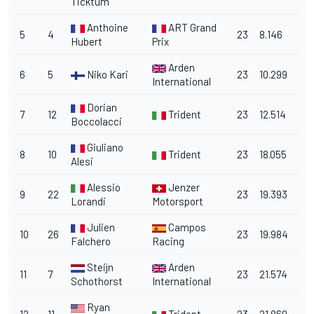
Ticktum
Anthoine
ART Grand
5
4
23
8.146
Hubert
Prix
Arden
6
5
Niko Kari
23
10.299
International
Dorian
7
12
Trident
23
12.514
Boccolacci
Giuliano
8
10
Trident
23
18.055
Alesi
Alessio
Jenzer
9
22
23
19.393
Lorandi
Motorsport
Julien
Campos
10
26
23
19.984
Falchero
Racing
Steijn
Arden
11
7
23
21.574
Schothorst
International
Ryan
12
11
Trident
23
21.869