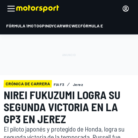
FÓRMULA 1
MOTOGP
INDYCAR
WRC
WEC
FÓRMULA E
CRÓNICA DE CARRERA
FIA F3
Jerez
NIREI FUKUZUMI LOGRA SU
SEGUNDA VICTORIA EN LA
GP3 EN JEREZ
El piloto japonés y protegido de Honda, logra su
segunda victoria de la temporada. Russell fue