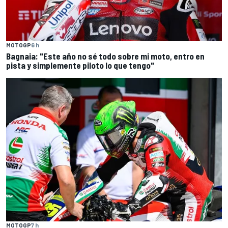
MOTOGP
6 h
Bagnaia: "Este año no sé todo sobre mi moto, entro en
pista y simplemente piloto lo que tengo"
MOTOGP
7 h