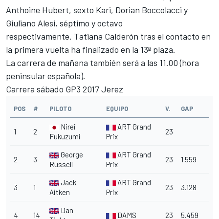
Anthoine Hubert, sexto Kari, Dorian Boccolacci y
Giuliano Alesi, séptimo y octavo
respectivamente. Tatiana Calderón tras el contacto en
la primera vuelta ha finalizado en la 13ª plaza.
La carrera de mañana también será a las 11.00 (hora
peninsular española).
Carrera sábado GP3 2017 Jerez
POS
#
PILOTO
EQUIPO
V.
GAP
Nirei
ART Grand
1
2
23
Fukuzumi
Prix
George
ART Grand
2
3
23
1.559
Russell
Prix
Jack
ART Grand
3
1
23
3.128
Aitken
Prix
Dan
4
14
DAMS
23
5.459