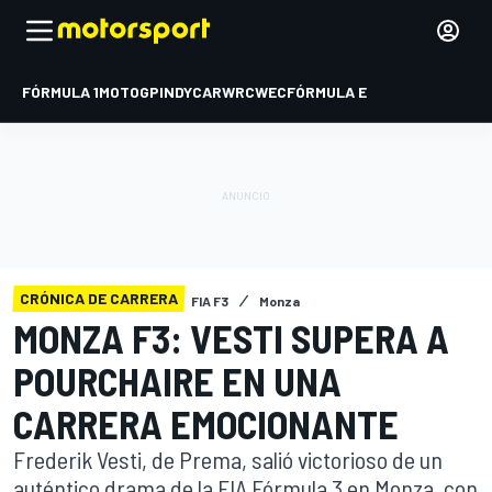
FÓRMULA 1
MOTOGP
INDYCAR
WRC
WEC
FÓRMULA E
CRÓNICA DE CARRERA
FIA F3
Monza
MONZA F3: VESTI SUPERA A
POURCHAIRE EN UNA
CARRERA EMOCIONANTE
Frederik Vesti, de Prema, salió victorioso de un
auténtico drama de la FIA Fórmula 3 en Monza, con