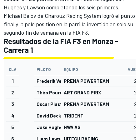
Hughes y Lawson completando los seis primeros.
Michael Belov de Charouz Racing System logró el punto
final y la pole position en la parrilla invertida en solo su
segundo fin de semana en la
FIA F3
.
Resultados de la FIA F3 en Monza -
Carrera 1
CLA
PILOTO
EQUIPO
VUEL
1
Frederik Vesti
PREMA POWERTEAM
22
2
Théo Pourchaire
ART GRAND PRIX
22
3
Oscar Piastri
PREMA POWERTEAM
22
4
David Beckmann
TRIDENT
22
5
Jake Hughes
HWA AG
22
6
Liam Lawson
HITECH RACING
22