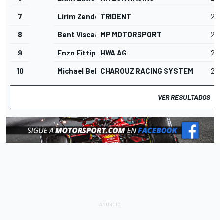
7
Lirim Zendeli
TRIDENT
22
8
Bent Viscaal
MP MOTORSPORT
22
9
Enzo Fittipaldi
HWA AG
22
10
Michael Belov
CHAROUZ RACING SYSTEM
22
VER RESULTADOS