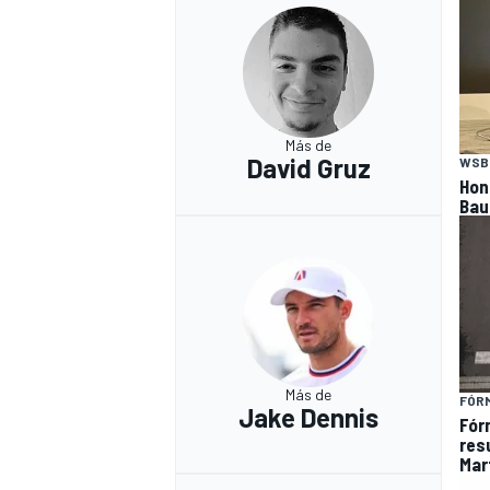
Más de
David Gruz
WSB
Hon
Bau
Más de
FÓR
Jake Dennis
Fór
res
Mart