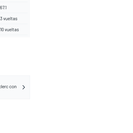
67.1
3 vueltas
10 vueltas
clerc con