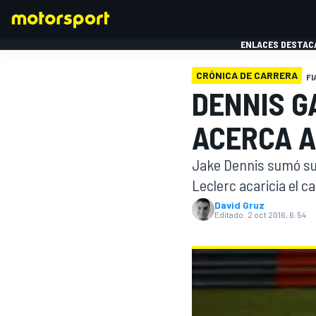
ENLACES DESTAC
CRÓNICA DE CARRERA
FI
DENNIS G
FÓRMULA 1
MOTOG
ACERCA A
Jake Dennis sumó su 
Leclerc acaricia el 
David Gruz
Editado:
2 oct 2016, 6:54