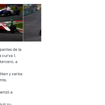
upantes de la
a curva 1.
tercero, a
tken y varios
nte,
menzó a
guir su