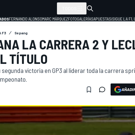
TODOS
ADOS
FERNANDO ALONSO
MARC MÁRQUEZ
FOTOGALERÍAS
APUESTAS
¡SIGUE LA F1,
A F3
Sepang
ANA LA CARRERA 2 Y LEC
P
L TÍTULO
segunda victoria en GP3 al liderar toda la carrera spr
campeonato.
AÑADIR