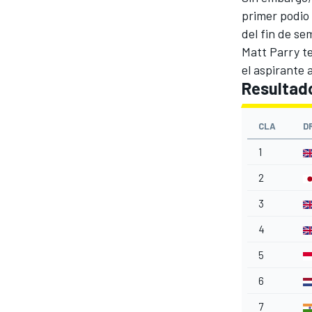
primer podio
del fin de se
Matt Parry t
el aspirante a
Resultado
CLA
D
1
2
3
4
5
6
7