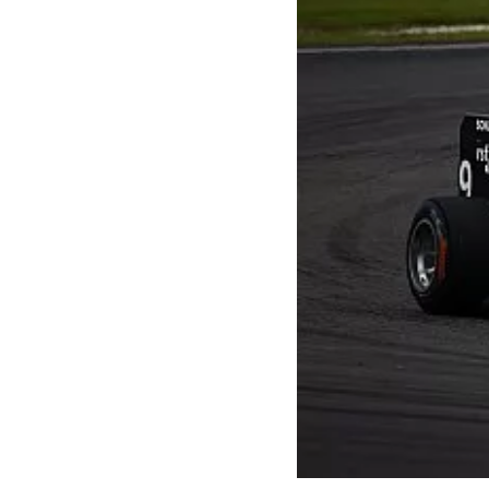
INDYCAR
WRC
WEC
FÓRMULA E