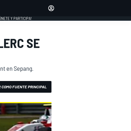
Haz que tu voz se escuche
comentando los artículos
 ÚNETE Y PARTICIPA!
INICIAR SESIÓN
EDICIÓN
LERC SE
ESPAÑA
int en Sepang.
 COMO FUENTE PRINCIPAL