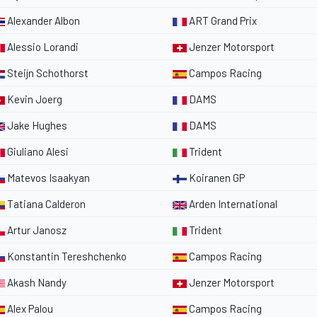
Alexander Albon
ART Grand Prix
Alessio Lorandi
Jenzer Motorsport
Steijn Schothorst
Campos Racing
Kevin Joerg
DAMS
Jake Hughes
DAMS
Giuliano Alesi
Trident
Matevos Isaakyan
Koiranen GP
Tatiana Calderon
Arden International
Artur Janosz
Trident
Konstantin Tereshchenko
Campos Racing
Akash Nandy
Jenzer Motorsport
Alex Palou
Campos Racing