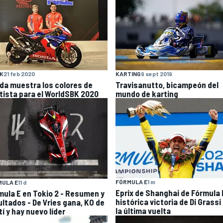
K
21 feb 2020
KARTING
9 sept 2019
da muestra los colores de
Travisanutto, bicampeón del
tista para el WorldSBK 2020
mundo de karting
FÓRMULA E
1 m
MULA E
11 d
Eprix de Shanghai de Fórmula E
mula E en Tokio 2 - Resumen y
histórica victoria de Di Grassi
ultados - De Vries gana, KO de
la última vuelta
í y hay nuevo líder