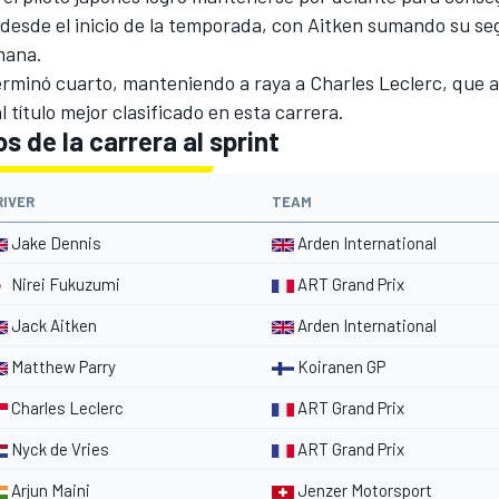
 desde el inicio de la temporada, con Aitken sumando su s
mana.
erminó cuarto, manteniendo a raya a Charles Leclerc, que 
l título mejor clasificado en esta carrera.
s de la carrera al sprint
RIVER
TEAM
Jake Dennis
Arden International
Nirei Fukuzumi
ART Grand Prix
Jack Aitken
Arden International
Matthew Parry
Koiranen GP
Charles Leclerc
ART Grand Prix
Nyck de Vries
ART Grand Prix
Arjun Maini
Jenzer Motorsport