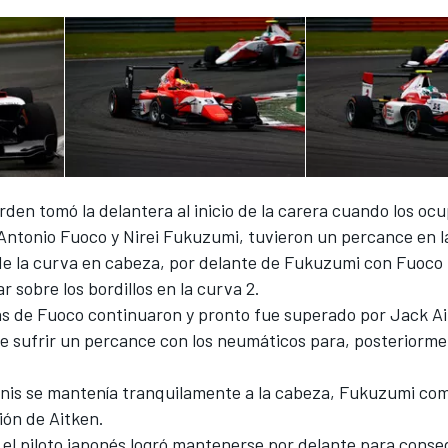
Arden tomó la delantera al inicio de la carera cuando los oc
 Antonio Fuoco y Nirei Fukuzumi, tuvieron un percance en l
 de la curva en cabeza, por delante de Fukuzumi con Fuoco 
r sobre los bordillos en la curva 2.
s de Fuoco continuaron y pronto fue superado por Jack Ai
de sufrir un percance con los neumáticos para, posteriorme
nis se mantenía tranquilamente a la cabeza, Fukuzumi co
sión de Aitken.
el piloto japonés logró mantenerse por delante para conse