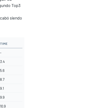
egundo Top3
acabó siendo
TIME
-
3.4
5.6
8.7
9.1
9.9
10.9