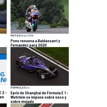
MOTO2
30 jul 2019
Pons renueva a Baldassarri y
Fernandez para 2020
FÓRMULA E
1 m
 2 -
Eprix de Shanghai de Fórmula E 1 -
 en
Wehrlein se impone sobre seco y
sobre mojado