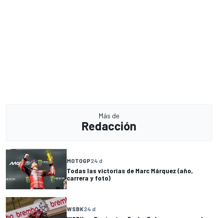
Más de
Redacción
MOTOGP
24 d
Todas las victorias de Marc Márquez (año,
carrera y foto)
WSBK
24 d