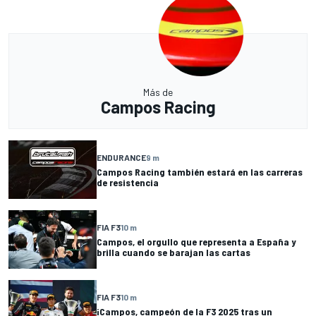
Más de
Campos Racing
ENDURANCE
9 m
Campos Racing también estará en las carreras
de resistencia
FIA F3
10 m
Campos, el orgullo que representa a España y
brilla cuando se barajan las cartas
FIA F3
10 m
¡Campos, campeón de la F3 2025 tras un