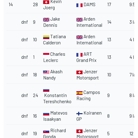
Kevin
14
28
DAMS
17
9.5
Joerg
Jake
Arden
dnf
9
14
3 la
Dennis
International
Tatiana
Arden
dnf
10
13
4 la
Calderon
International
Charles
ART
dnf
1
13
4 la
Leclerc
Grand Prix
Akash
Jenzer
dnf
18
10
7 la
Nandy
Motorsport
Campos
dnf
24
Konstantin
9
8 la
Racing
Tereshchenko
Matevos
Koiranen
dnf
16
8
9 la
Isaakyan
GP
Richard
Jenzer
dnf
19
5
12 l
Gonda
Motorsport