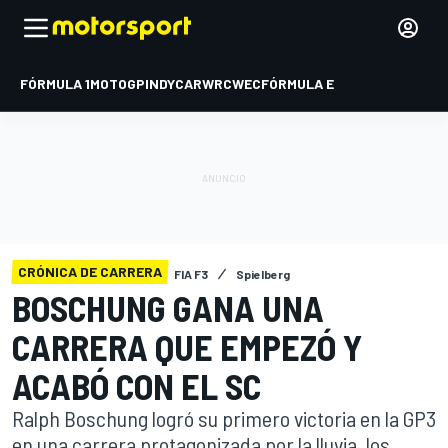
FÓRMULA 1
MOTOGP
INDYCAR
WRC
WEC
FÓRMULA E
CRÓNICA DE CARRERA
FIA F3
Spielberg
BOSCHUNG GANA UNA
CARRERA QUE EMPEZÓ Y
ACABÓ CON EL SC
Ralph Boschung logró su primero victoria en la GP3
en una carrera protagonizada por la lluvia, los