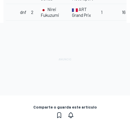
Nirei
ART
dnf
2
1
16 l
Fukuzumi
Grand Prix
Comparte o guarda este artículo