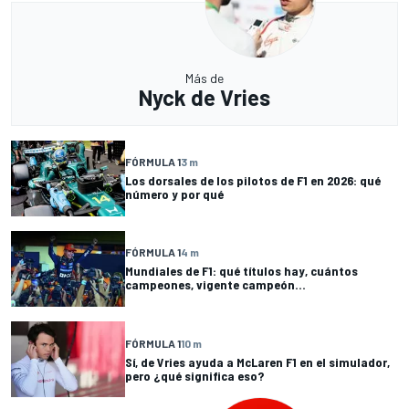
Más de
Nyck de Vries
FÓRMULA 1
3 m
Los dorsales de los pilotos de F1 en 2026: qué
número y por qué
FÓRMULA 1
4 m
Mundiales de F1: qué títulos hay, cuántos
campeones, vigente campeón...
FÓRMULA 1
10 m
Sí, de Vries ayuda a McLaren F1 en el simulador,
pero ¿qué significa eso?