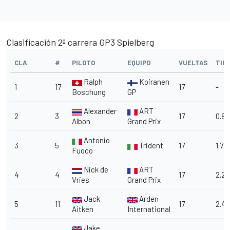
Clasificación 2ª carrera GP3 Spielberg
CLA
#
PILOTO
EQUIPO
VUELTAS
TIE
Ralph
Koiranen
1
17
17
-
Boschung
GP
Alexander
ART
2
3
17
0.8
Albon
Grand Prix
Antonio
3
5
Trident
17
1.7
Fuoco
Nick de
ART
4
4
17
2.2
Vries
Grand Prix
Jack
Arden
5
11
17
2.4
Aitken
International
Jake