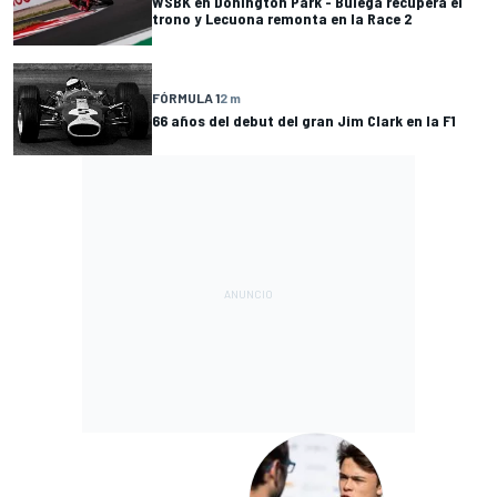
WSBK en Donington Park - Bulega recupera el
trono y Lecuona remonta en la Race 2
FÓRMULA 1
2 m
66 años del debut del gran Jim Clark en la F1