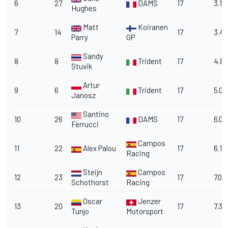
6
27
DAMS
17
3.1
Hughes
Matt
Koiranen
7
14
17
3.4
Parry
GP
Sandy
8
8
Trident
17
4.8
Stuvik
Artur
9
6
Trident
17
5.0
Janosz
Santino
10
26
DAMS
17
6.0
Ferrucci
Campos
11
22
Alex Palou
17
6.1
Racing
Steijn
Campos
12
23
17
7.0
Schothorst
Racing
Oscar
Jenzer
13
20
17
7.3
Tunjo
Motorsport