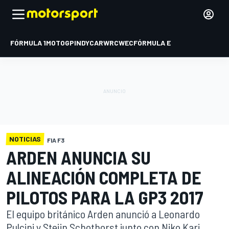
FÓRMULA 1
MOTOGP
INDYCAR
WRC
WEC
FÓRMULA E
NOTICIAS
FIA F3
ARDEN ANUNCIA SU
ALINEACIÓN COMPLETA DE
PILOTOS PARA LA GP3 2017
El equipo británico Arden anunció a Leonardo
Pulcini y Steijn Schothorst junto con Niko Kari