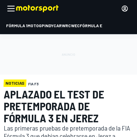
FÓRMULA 1
MOTOGP
INDYCAR
WRC
WEC
FÓRMULA E
NOTICIAS
FIA F3
APLAZADO EL TEST DE
PRETEMPORADA DE
FÓRMULA 3 EN JEREZ
Las primeras pruebas de pretemporada de la FIA
Fórmula 3 que debían celebrarse en Jerez a